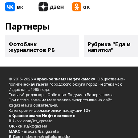
Партнеры
Фотобанк
Рубрика "Еда и
журналистов РБ
напитки"
© 2015-2026
«Красное знамя Нефтекамск»
. Общественно-
политическая газета городского округа город Нефтекамск.
Издаётся с 1965 года.
Главный редактор - Сабитова Людмила Валерьяновна.
При использовании материалов гиперссылка на сайт
kzgazeta.ru
обязательна.
Категория информационной продукции
12+
«Красное знамя
Нефтекамск
» в
ВК -
vk.com/kz_gazeta
ОК -
ok.ru/kzgazeta
MAKC -
max.ru/kz_gazeta
Я.Дзен -
dzen.ru/neftekamskkz