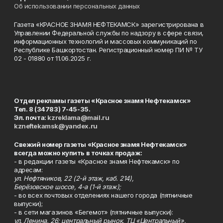
Об использовании персональных данных
Газета «КРАСНОЕ ЗНАМЯ НЕФТЕКАМСК» зарегистрирована в
Управлении Федеральной службы по надзору в сфере связи,
информационных технологий и массовых коммуникаций по
Республике Башкортостан. Регистрационный номер ПИ № ТУ
02 - 01880 от 11.06.2025 г.
Отдел рекламы газеты «Красное знамя Нефтекамск»
Тел. 8 (34783) 7-45-35.
Эл. почта:
kzreklama@mail.ru
kzneftekamsk@yandex.ru
Свежий номер газеты «Красное знамя Нефтекамск»
всегда можно купить в точках продаж:
- в редакции газеты «Красное знамя Нефтекамск» по
адресам:
ул. Нефтяников, 22 (2-й этаж, каб. 214),
Берёзовское шоссе, 4-а (1-й этаж);
- во всех почтовых отделениях нашего города (пятничные
выпуски);
- в сети магазинов «Бегемот» (пятничные выпуски):
ул. Ленина, 26; центральный рынок, ТЦ «Центральный»,