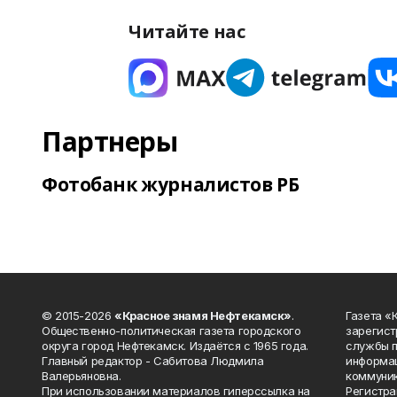
Читайте нас
Партнеры
Фотобанк журналистов РБ
© 2015-2026
«Красное знамя Нефтекамск»
.
Газета 
Общественно-политическая газета городского
зарегист
округа город Нефтекамск. Издаётся с 1965 года.
службы п
Главный редактор - Сабитова Людмила
информац
Валерьяновна.
коммуник
При использовании материалов гиперссылка на
Регистра