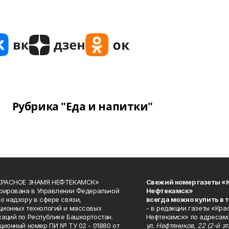
Рубрика "Еда и напитки"
«КРАСНОЕ ЗНАМЯ НЕФТЕКАМСК»
Свежий номер газеты «
рирована в Управлении Федеральной
Нефтекамск»
о надзору в сфере связи,
всегда можно купить в 
ионных технологий и массовых
- в редакции газеты «Кра
аций по Республике Башкортостан.
Нефтекамск» по адресам:
ционный номер ПИ № ТУ 02 - 01880 от
ул. Нефтяников, 22 (2-й эта