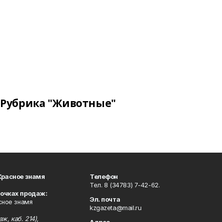
Рубрика "Животные"
Красное знамя
Телефон
Тел. 8 (34783) 7-42-62.
точках продаж:
Эл. почта
сное знамя
kzgazeta@mail.ru
ж, каб. 214),
Адрес