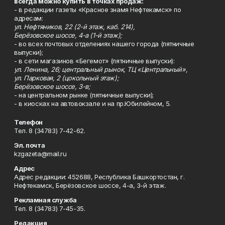
всегда можно купить в точках продаж:
- в редакции газеты «Красное знамя Нефтекамск» по
адресам:
ул. Нефтяников, 22 (2-й этаж, каб. 214),
Берёзовское шоссе, 4-а (1-й этаж);
- во всех почтовых отделениях нашего города (пятничные
выпуски);
- в сети магазинов «Бегемот» (пятничные выпуски):
ул. Ленина, 26; центральный рынок, ТЦ «Центральный»,
ул. Парковая, 2 (цокольный этаж);
Берёзовское шоссе, 3-в;
- на центральном рынке (пятничные выпуски);
- в киосках на автовокзале и на пр.Юбилейном, 5.
Телефон
Тел. 8 (34783) 7-42-62.
Эл. почта
kzgazeta@mail.ru
Адрес
Адрес редакции: 452688, Республика Башкортостан, г.
Нефтекамск, Берёзовское шоссе, 4-а, 3-й этаж.
Рекламная служба
Тел. 8 (34783) 7-45-35.
Редакция