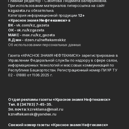
Главный редактор - Сабитова Людмила Валерьяновна.
При использовании материалов гиперссылка на сайт
kzgazeta.ru
обязательна.
Категория информационной продукции
12+
«Красное знамя
Нефтекамск
» в
ВК -
vk.com/kz_gazeta
ОК -
ok.ru/kzgazeta
MAKC -
max.ru/kz_gazeta
Я.Дзен -
dzen.ru/neftekamskkz
Об использовании персональных данных
Газета «КРАСНОЕ ЗНАМЯ НЕФТЕКАМСК» зарегистрирована в
Управлении Федеральной службы по надзору в сфере связи,
информационных технологий и массовых коммуникаций по
Республике Башкортостан. Регистрационный номер ПИ № ТУ
02 - 01880 от 11.06.2025 г.
Отдел рекламы газеты «Красное знамя Нефтекамск»
Тел. 8 (34783) 7-45-35.
Эл. почта:
kzreklama@mail.ru
kzneftekamsk@yandex.ru
Свежий номер газеты «Красное знамя Нефтекамск»