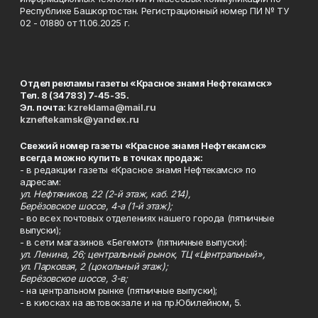
Республике Башкортостан. Регистрационный номер ПИ № ТУ
02 - 01880 от 11.06.2025 г.
Отдел рекламы газеты «Красное знамя Нефтекамск»
Тел. 8 (34783) 7-45-35.
Эл. почта:
kzreklama@mail.ru
kzneftekamsk@yandex.ru
Свежий номер газеты «Красное знамя Нефтекамск»
всегда можно купить в точках продаж:
- в редакции газеты «Красное знамя Нефтекамск» по
адресам:
ул. Нефтяников, 22 (2-й этаж, каб. 214),
Берёзовское шоссе, 4-а (1-й этаж);
- во всех почтовых отделениях нашего города (пятничные
выпуски);
- в сети магазинов «Бегемот» (пятничные выпуски):
ул. Ленина, 26; центральный рынок, ТЦ «Центральный»,
ул. Парковая, 2 (цокольный этаж);
Берёзовское шоссе, 3-в;
- на центральном рынке (пятничные выпуски);
- в киосках на автовокзале и на пр.Юбилейном, 5.