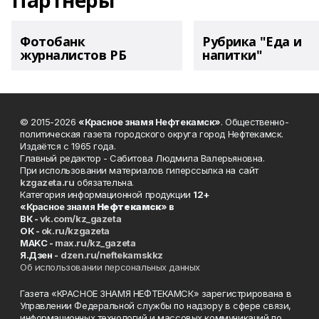
Партнеры
Фотобанк
Рубрика "Еда и
журналистов РБ
напитки"
© 2015-2026
«Красное знамя Нефтекамск»
. Общественно-
политическая газета городского округа город Нефтекамск.
Издаётся с 1965 года.
Главный редактор - Сабитова Людмила Валерьяновна.
При использовании материалов гиперссылка на сайт
kzgazeta.ru
обязательна.
Категория информационной продукции
12+
«Красное знамя
Нефтекамск
» в
ВК -
vk.com/kz_gazeta
ОК -
ok.ru/kzgazeta
MAKC -
max.ru/kz_gazeta
Я.Дзен -
dzen.ru/neftekamskkz
Об использовании персональных данных
Газета «КРАСНОЕ ЗНАМЯ НЕФТЕКАМСК» зарегистрирована в
Управлении Федеральной службы по надзору в сфере связи,
информационных технологий и массовых коммуникаций по