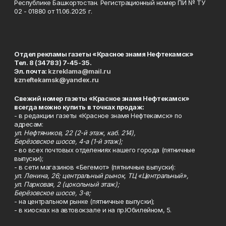
Республике Башкортостан. Регистрационный номер ПИ № ТУ
02 - 01880 от 11.06.2025 г.
Отдел рекламы газеты «Красное знамя Нефтекамск»
Тел. 8 (34783) 7-45-35.
Эл. почта:
kzreklama@mail.ru
kzneftekamsk@yandex.ru
Свежий номер газеты «Красное знамя Нефтекамск»
всегда можно купить в точках продаж:
- в редакции газеты «Красное знамя Нефтекамск» по
адресам:
ул. Нефтяников, 22 (2-й этаж, каб. 214),
Берёзовское шоссе, 4-а (1-й этаж);
- во всех почтовых отделениях нашего города (пятничные
выпуски);
- в сети магазинов «Бегемот» (пятничные выпуски):
ул. Ленина, 26; центральный рынок, ТЦ «Центральный»,
ул. Парковая, 2 (цокольный этаж);
Берёзовское шоссе, 3-в;
- на центральном рынке (пятничные выпуски);
- в киосках на автовокзале и на пр.Юбилейном, 5.