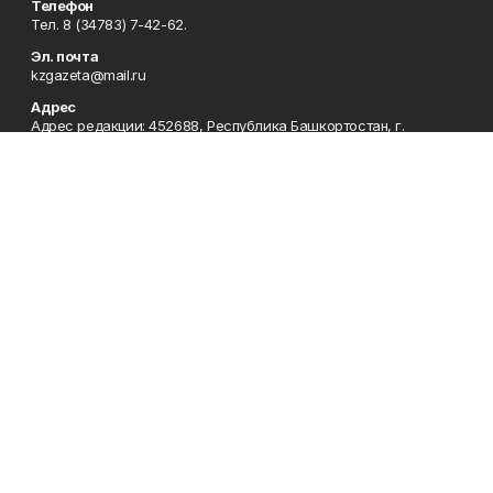
Телефон
Тел. 8 (34783) 7-42-62.
Эл. почта
kzgazeta@mail.ru
Адрес
Адрес редакции: 452688, Республика Башкортостан, г.
Нефтекамск, Берёзовское шоссе, 4-а, 3-й этаж.
Рекламная служба
Тел. 8 (34783) 7-45-35.
Редакция
Тел. 8 (34783) 7-42-72, 7-42-92..
Приемная
Тел. 8 (34783) 7-42-82.
Сотрудничество
Тел. 8 (34783) 7-42-62.
Отдел кадров
Тел. 8 (34783) 7-42-92.