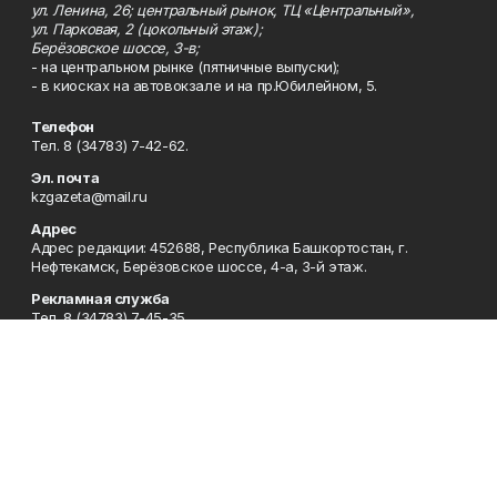
ул. Ленина, 26; центральный рынок, ТЦ «Центральный»,
ул. Парковая, 2 (цокольный этаж);
Берёзовское шоссе, 3-в;
- на центральном рынке (пятничные выпуски);
- в киосках на автовокзале и на пр.Юбилейном, 5.
Телефон
Тел. 8 (34783) 7-42-62.
Эл. почта
kzgazeta@mail.ru
Адрес
Адрес редакции: 452688, Республика Башкортостан, г.
Нефтекамск, Берёзовское шоссе, 4-а, 3-й этаж.
Рекламная служба
Тел. 8 (34783) 7-45-35.
Редакция
Тел. 8 (34783) 7-42-72, 7-42-92..
Приемная
Тел. 8 (34783) 7-42-82.
Сотрудничество
Тел. 8 (34783) 7-42-62.