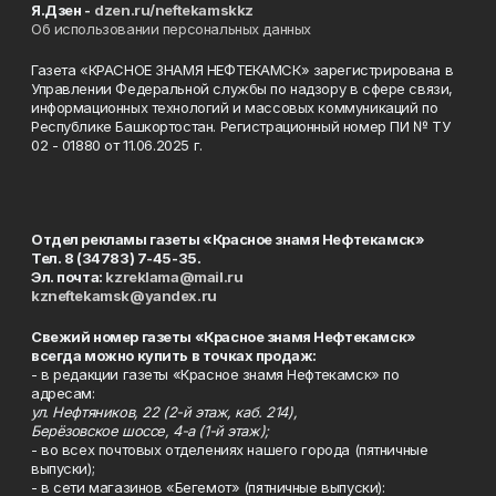
Я.Дзен -
dzen.ru/neftekamskkz
Об использовании персональных данных
Газета «КРАСНОЕ ЗНАМЯ НЕФТЕКАМСК» зарегистрирована в
Управлении Федеральной службы по надзору в сфере связи,
информационных технологий и массовых коммуникаций по
Республике Башкортостан. Регистрационный номер ПИ № ТУ
02 - 01880 от 11.06.2025 г.
Отдел рекламы газеты «Красное знамя Нефтекамск»
Тел. 8 (34783) 7-45-35.
Эл. почта:
kzreklama@mail.ru
kzneftekamsk@yandex.ru
Свежий номер газеты «Красное знамя Нефтекамск»
всегда можно купить в точках продаж:
- в редакции газеты «Красное знамя Нефтекамск» по
адресам:
ул. Нефтяников, 22 (2-й этаж, каб. 214),
Берёзовское шоссе, 4-а (1-й этаж);
- во всех почтовых отделениях нашего города (пятничные
выпуски);
- в сети магазинов «Бегемот» (пятничные выпуски):