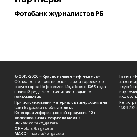
Фотобанк журналистов РБ
© 2015-2026
«Красное знамя Нефтекамск»
.
Газета 
Общественно-политическая газета городского
зарегист
округа город Нефтекамск. Издаётся с 1965 года.
службы п
Главный редактор - Сабитова Людмила
информац
Валерьяновна.
коммуник
При использовании материалов гиперссылка на
Регистра
сайт
kzgazeta.ru
обязательна.
11.06.2025
Категория информационной продукции
12+
«Красное знамя
Нефтекамск
» в
ВК -
vk.com/kz_gazeta
ОК -
ok.ru/kzgazeta
MAKC -
max.ru/kz_gazeta