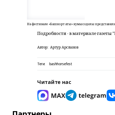
На фестивале «Башкорт аты» кумысоделы представил
Подробности - в материале газеты 
Автор:
Артур Арсланов
Теги:
bashhorsefest
Читайте нас
Партнеры