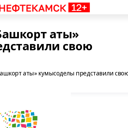
Башкорт аты»
едставили свою
Башкорт аты» кумысоделы представили сво