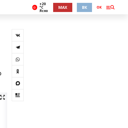
+20
MAX
ВК
°С
ОК
Ясно
ю