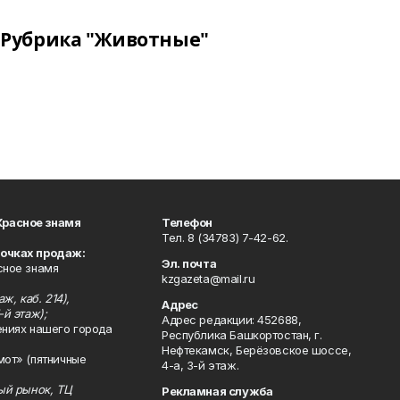
Рубрика "Животные"
Красное знамя
Телефон
Тел. 8 (34783) 7-42-62.
точках продаж:
Эл. почта
сное знамя
kzgazeta@mail.ru
ж, каб. 214),
Адрес
-й этаж);
Адрес редакции: 452688,
ениях нашего города
Республика Башкортостан, г.
Нефтекамск, Берёзовское шоссе,
мот» (пятничные
4-а, 3-й этаж.
ный рынок, ТЦ
Рекламная служба