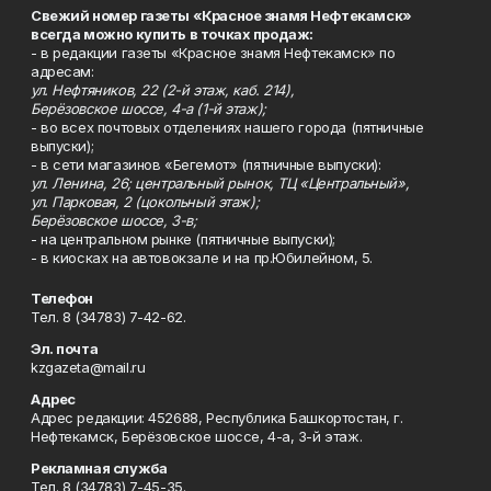
Свежий номер газеты «Красное знамя Нефтекамск»
всегда можно купить в точках продаж:
- в редакции газеты «Красное знамя Нефтекамск» по
адресам:
ул. Нефтяников, 22 (2-й этаж, каб. 214),
Берёзовское шоссе, 4-а (1-й этаж);
- во всех почтовых отделениях нашего города (пятничные
выпуски);
- в сети магазинов «Бегемот» (пятничные выпуски):
ул. Ленина, 26; центральный рынок, ТЦ «Центральный»,
ул. Парковая, 2 (цокольный этаж);
Берёзовское шоссе, 3-в;
- на центральном рынке (пятничные выпуски);
- в киосках на автовокзале и на пр.Юбилейном, 5.
Телефон
Тел. 8 (34783) 7-42-62.
Эл. почта
kzgazeta@mail.ru
Адрес
Адрес редакции: 452688, Республика Башкортостан, г.
Нефтекамск, Берёзовское шоссе, 4-а, 3-й этаж.
Рекламная служба
Тел. 8 (34783) 7-45-35.