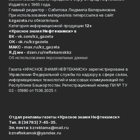
Издаётся с 1965 года.
Главный редактор - Сабитова Людмила Валерьяновна.
При использовании материалов гиперссылка на сайт
kzgazeta.ru
обязательна.
Категория информационной продукции
12+
«Красное знамя
Нефтекамск
» в
ВК -
vk.com/kz_gazeta
ОК -
ok.ru/kzgazeta
MAKC -
max.ru/kz_gazeta
Я.Дзен -
dzen.ru/neftekamskkz
Об использовании персональных данных
Газета «КРАСНОЕ ЗНАМЯ НЕФТЕКАМСК» зарегистрирована в
Управлении Федеральной службы по надзору в сфере связи,
информационных технологий и массовых коммуникаций по
Республике Башкортостан. Регистрационный номер ПИ № ТУ
02 - 01880 от 11.06.2025 г.
Отдел рекламы газеты «Красное знамя Нефтекамск»
Тел. 8 (34783) 7-45-35.
Эл. почта:
kzreklama@mail.ru
kzneftekamsk@yandex.ru