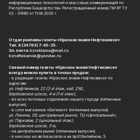
информационных технологий и массовых коммуникаций по
Республике Башкортостан. Регистрационный номер ПИ № ТУ
02 - 01880 от 11.06.2025 г.
Отдел рекламы газеты «Красное знамя Нефтекамск»
Тел. 8 (34783) 7-45-35.
Эл. почта:
kzreklama@mail.ru
kzneftekamsk@yandex.ru
Свежий номер газеты «Красное знамя Нефтекамск»
всегда можно купить в точках продаж:
- в редакции газеты «Красное знамя Нефтекамск» по
адресам:
ул. Нефтяников, 22 (2-й этаж, каб. 214),
Берёзовское шоссе, 4-а (1-й этаж);
- во всех почтовых отделениях нашего города (пятничные
выпуски);
- в сети магазинов «Бегемот» (пятничные выпуски):
ул. Ленина, 26; центральный рынок, ТЦ «Центральный»,
ул. Парковая, 2 (цокольный этаж);
Берёзовское шоссе, 3-в;
- на центральном рынке (пятничные выпуски);
- в киосках на автовокзале и на пр.Юбилейном, 5.