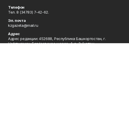
Телефон
Тел. 8 (34783) 7-42-62.
Эл. почта
kzgazeta@mail.ru
Адрес
Адрес редакции: 452688, Республика Башкортостан, г.
Нефтекамск, Берёзовское шоссе, 4-а, 3-й этаж.
Рекламная служба
Тел. 8 (34783) 7-45-35.
Редакция
Тел. 8 (34783) 7-42-72, 7-42-92..
Приемная
Тел. 8 (34783) 7-42-82.
Сотрудничество
Тел. 8 (34783) 7-42-62.
Отдел кадров
Тел. 8 (34783) 7-42-92.