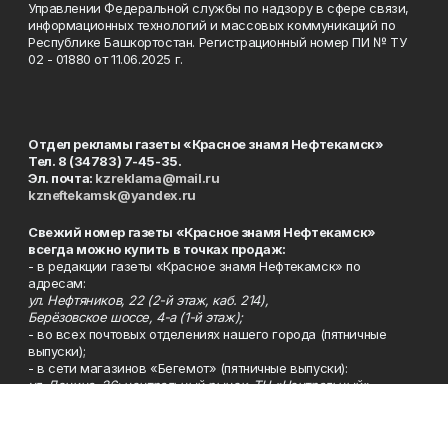
Управлении Федеральной службы по надзору в сфере связи,
информационных технологий и массовых коммуникаций по
Республике Башкортостан. Регистрационный номер ПИ № ТУ
02 - 01880 от 11.06.2025 г.
Отдел рекламы газеты «Красное знамя Нефтекамск»
Тел. 8 (34783) 7-45-35.
Эл. почта:
kzreklama@mail.ru
kzneftekamsk@yandex.ru
Свежий номер газеты «Красное знамя Нефтекамск»
всегда можно купить в точках продаж:
- в редакции газеты «Красное знамя Нефтекамск» по
адресам:
ул. Нефтяников, 22 (2-й этаж, каб. 214),
Берёзовское шоссе, 4-а (1-й этаж);
- во всех почтовых отделениях нашего города (пятничные
выпуски);
- в сети магазинов «Бегемот» (пятничные выпуски):
ул. Ленина, 26; центральный рынок, ТЦ «Центральный»,
ул. Парковая, 2 (цокольный этаж);
Берёзовское шоссе, 3-в;
- на центральном рынке (пятничные выпуски);