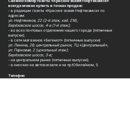
Свежий номер газеты «Красное знамя Нефтекамск»
всегда можно купить в точках продаж:
- в редакции газеты «Красное знамя Нефтекамск» по
адресам:
ул. Нефтяников, 22 (2-й этаж, каб. 214),
Берёзовское шоссе, 4-а (1-й этаж);
- во всех почтовых отделениях нашего города (пятничные
выпуски);
- в сети магазинов «Бегемот» (пятничные выпуски):
ул. Ленина, 26; центральный рынок, ТЦ «Центральный»,
ул. Парковая, 2 (цокольный этаж);
Берёзовское шоссе, 3-в;
- на центральном рынке (пятничные выпуски);
- в киосках на автовокзале и на пр.Юбилейном, 5.
Телефон
Тел. 8 (34783) 7-42-62.
Эл. почта
kzgazeta@mail.ru
Адрес
Адрес редакции: 452688, Республика Башкортостан, г.
Нефтекамск, Берёзовское шоссе, 4-а, 3-й этаж.
Рекламная служба
Тел. 8 (34783) 7-45-35.