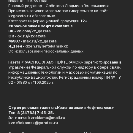
Издаётся с 1965 года.
Главный редактор - Сабитова Людмила Валерьяновна.
При использовании материалов гиперссылка на сайт
kzgazeta.ru
обязательна.
Категория информационной продукции
12+
«Красное знамя
Нефтекамск
» в
ВК -
vk.com/kz_gazeta
ОК -
ok.ru/kzgazeta
MAKC -
max.ru/kz_gazeta
Я.Дзен -
dzen.ru/neftekamskkz
Об использовании персональных данных
Газета «КРАСНОЕ ЗНАМЯ НЕФТЕКАМСК» зарегистрирована в
Управлении Федеральной службы по надзору в сфере связи,
информационных технологий и массовых коммуникаций по
Республике Башкортостан. Регистрационный номер ПИ № ТУ
02 - 01880 от 11.06.2025 г.
Отдел рекламы газеты «Красное знамя Нефтекамск»
Тел. 8 (34783) 7-45-35.
Эл. почта:
kzreklama@mail.ru
kzneftekamsk@yandex.ru