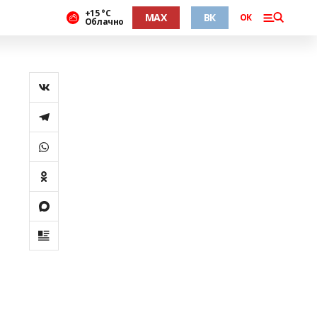
+15 °С
MAX
ВК
ОК
Облачно