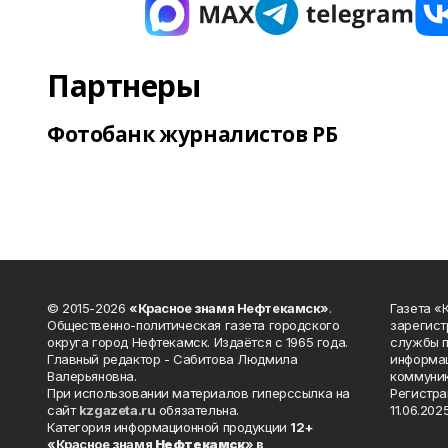
Партнеры
Фотобанк журналистов РБ
© 2015-2026
«Красное знамя Нефтекамск»
.
Газета 
Общественно-политическая газета городского
зарегист
округа город Нефтекамск. Издаётся с 1965 года.
службы п
Главный редактор - Сабитова Людмила
информац
Валерьяновна.
коммуник
При использовании материалов гиперссылка на
Регистра
сайт
kzgazeta.ru
обязательна.
11.06.2025
Категория информационной продукции
12+
«Красное знамя
Нефтекамск
» в