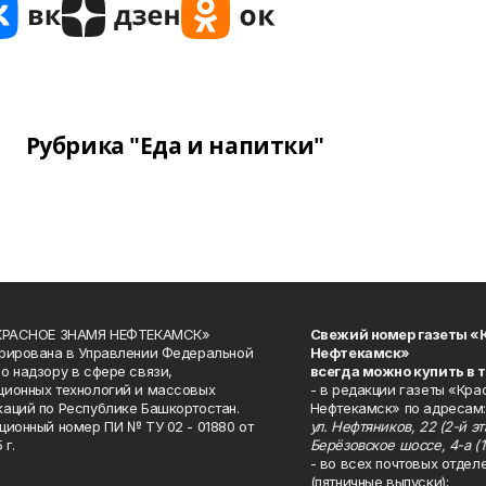
Рубрика "Еда и напитки"
«КРАСНОЕ ЗНАМЯ НЕФТЕКАМСК»
Свежий номер газеты «
рирована в Управлении Федеральной
Нефтекамск»
о надзору в сфере связи,
всегда можно купить в 
ионных технологий и массовых
- в редакции газеты «Кра
аций по Республике Башкортостан.
Нефтекамск» по адресам:
ционный номер ПИ № ТУ 02 - 01880 от
ул. Нефтяников, 22 (2-й эта
 г.
Берёзовское шоссе, 4-а (1
- во всех почтовых отдел
(пятничные выпуски);