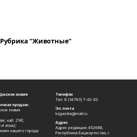
Рубрика "Животные"
Красное знамя
Телефон
Тел. 8 (34783) 7-42-62.
точках продаж:
Эл. почта
сное знамя
kzgazeta@mail.ru
ж, каб. 214),
Адрес
-й этаж);
Адрес редакции: 452688,
ениях нашего города
Республика Башкортостан, г.