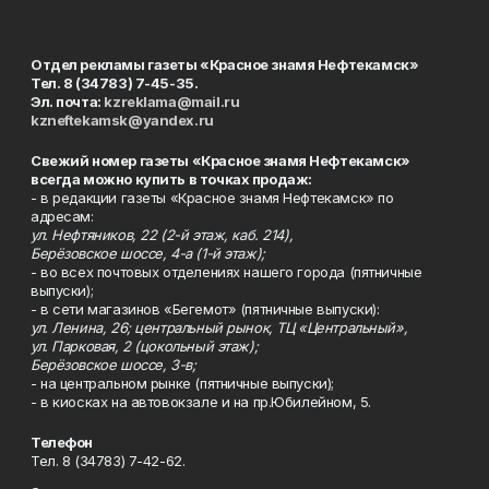
Отдел рекламы газеты «Красное знамя Нефтекамск»
Тел. 8 (34783) 7-45-35.
Эл. почта:
kzreklama@mail.ru
kzneftekamsk@yandex.ru
Свежий номер газеты «Красное знамя Нефтекамск»
всегда можно купить в точках продаж:
- в редакции газеты «Красное знамя Нефтекамск» по
адресам:
ул. Нефтяников, 22 (2-й этаж, каб. 214),
Берёзовское шоссе, 4-а (1-й этаж);
- во всех почтовых отделениях нашего города (пятничные
выпуски);
- в сети магазинов «Бегемот» (пятничные выпуски):
ул. Ленина, 26; центральный рынок, ТЦ «Центральный»,
ул. Парковая, 2 (цокольный этаж);
Берёзовское шоссе, 3-в;
- на центральном рынке (пятничные выпуски);
- в киосках на автовокзале и на пр.Юбилейном, 5.
Телефон
Тел. 8 (34783) 7-42-62.