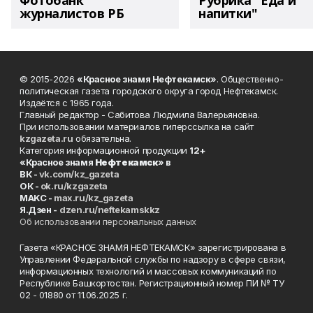
Фотобанк
Рубрика "Еда и
журналистов РБ
напитки"
© 2015-2026
«Красное знамя Нефтекамск»
. Общественно-
политическая газета городского округа город Нефтекамск.
Издаётся с 1965 года.
Главный редактор - Сабитова Людмила Валерьяновна.
При использовании материалов гиперссылка на сайт
kzgazeta.ru
обязательна.
Категория информационной продукции
12+
«Красное знамя
Нефтекамск
» в
ВК -
vk.com/kz_gazeta
ОК -
ok.ru/kzgazeta
MAKC -
max.ru/kz_gazeta
Я.Дзен -
dzen.ru/neftekamskkz
Об использовании персональных данных
Газета «КРАСНОЕ ЗНАМЯ НЕФТЕКАМСК» зарегистрирована в
Управлении Федеральной службы по надзору в сфере связи,
информационных технологий и массовых коммуникаций по
Республике Башкортостан. Регистрационный номер ПИ № ТУ
02 - 01880 от 11.06.2025 г.