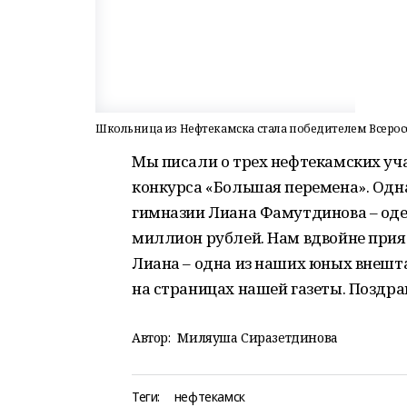
Школьница из Нефтекамска стала победителем Всерос
Мы писали о трех нефтекамских уч
конкурса «Большая перемена». Одн
гимназии Лиана Фамутдинова – оде
миллион рублей. Нам вдвойне прият
Лиана – одна из наших юных внешта
на страницах нашей газеты. Поздра
Автор:
Миляуша Сиразетдинова
Теги:
нефтекамск