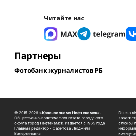
Читайте нас
Партнеры
Фотобанк журналистов РБ
© 2015-2026
«Красное знамя Нефтекамск»
.
Газета 
Общественно-политическая газета городского
зарегист
округа город Нефтекамск. Издаётся с 1965 года.
службы п
Главный редактор - Сабитова Людмила
информац
Валерьяновна.
коммуник