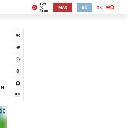
+29
MAX
ВК
°С
ОК
Ясно
ия