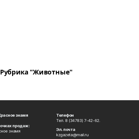
Рубрика "Животные"
Красное знамя
Телефон
Тел. 8 (34783) 7-42-62.
точках продаж:
Эл. почта
сное знамя
kzgazeta@mail.ru