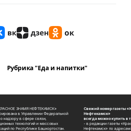
Рубрика "Еда и напитки"
«КРАСНОЕ ЗНАМЯ НЕФТЕКАМСК»
Свежий номер газеты «
рирована в Управлении Федеральной
Нефтекамск»
о надзору в сфере связи,
всегда можно купить в 
ионных технологий и массовых
- в редакции газеты «Кра
аций по Республике Башкортостан.
Нефтекамск» по адресам: