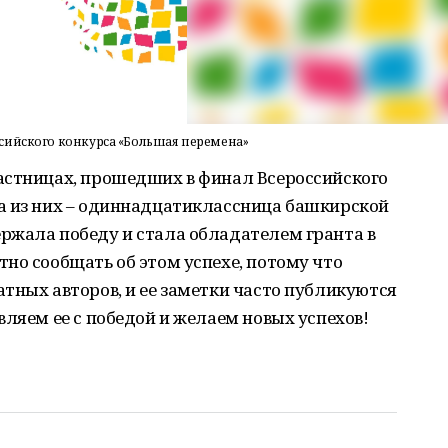
сийского конкурса «Большая перемена»
астницах, прошедших в финал Всероссийского
а из них – одиннадцатиклассница башкирской
ржала победу и стала обладателем гранта в
но сообщать об этом успехе, потому что
тных авторов, и ее заметки часто публикуются
вляем ее с победой и желаем новых успехов!