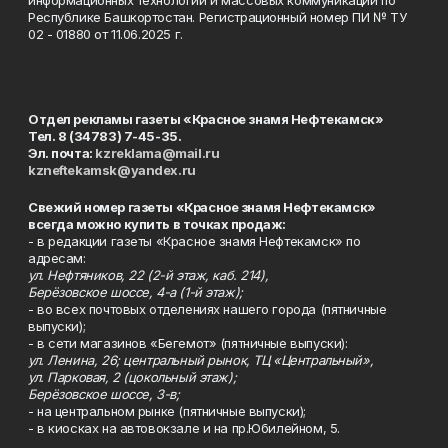
информационных технологий и массовых коммуникаций по
Республике Башкортостан. Регистрационный номер ПИ № ТУ
02 - 01880 от 11.06.2025 г.
Отдел рекламы газеты «Красное знамя Нефтекамск»
Тел. 8 (34783) 7-45-35.
Эл. почта:
kzreklama@mail.ru
kzneftekamsk@yandex.ru
Свежий номер газеты «Красное знамя Нефтекамск»
всегда можно купить в точках продаж:
- в редакции газеты «Красное знамя Нефтекамск» по
адресам:
ул. Нефтяников, 22 (2-й этаж, каб. 214),
Берёзовское шоссе, 4-а (1-й этаж);
- во всех почтовых отделениях нашего города (пятничные
выпуски);
- в сети магазинов «Бегемот» (пятничные выпуски):
ул. Ленина, 26; центральный рынок, ТЦ «Центральный»,
ул. Парковая, 2 (цокольный этаж);
Берёзовское шоссе, 3-в;
- на центральном рынке (пятничные выпуски);
- в киосках на автовокзале и на пр.Юбилейном, 5.