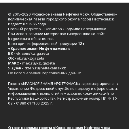
© 2015-2026
«Красное знамя Нефтекамск»
. Общественно-
политическая газета городского округа город Нефтекамск.
Издаётся с 1965 года.
Главный редактор - Сабитова Людмила Валерьяновна.
При использовании материалов гиперссылка на сайт
kzgazeta.ru
обязательна.
Категория информационной продукции
12+
«Красное знамя
Нефтекамск
» в
ВК -
vk.com/kz_gazeta
ОК -
ok.ru/kzgazeta
MAKC -
max.ru/kz_gazeta
Я.Дзен -
dzen.ru/neftekamskkz
Об использовании персональных данных
Газета «КРАСНОЕ ЗНАМЯ НЕФТЕКАМСК» зарегистрирована в
Управлении Федеральной службы по надзору в сфере связи,
информационных технологий и массовых коммуникаций по
Республике Башкортостан. Регистрационный номер ПИ № ТУ
02 - 01880 от 11.06.2025 г.
Отдел рекламы газеты «Красное знамя Нефтекамск»