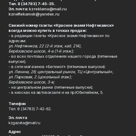
Тел. 8 (34783) 7-45-35.
Эл. почта:
kzreklama@mail.ru
kzneftekamsk@yandex.ru
Свежий номер газеты «Красное знамя Нефтекамск»
всегда можно купить в точках продаж:
- в редакции газеты «Красное знамя Нефтекамск» по
адресам:
ул. Нефтяников, 22 (2-й этаж, каб. 214),
Берёзовское шоссе, 4-а (1-й этаж);
- во всех почтовых отделениях нашего города (пятничные
выпуски);
- в сети магазинов «Бегемот» (пятничные выпуски):
ул. Ленина, 26; центральный рынок, ТЦ «Центральный»,
ул. Парковая, 2 (цокольный этаж);
Берёзовское шоссе, 3-в;
- на центральном рынке (пятничные выпуски);
- в киосках на автовокзале и на пр.Юбилейном, 5.
Телефон
Тел. 8 (34783) 7-42-62.
Эл. почта
kzgazeta@mail.ru
Адрес