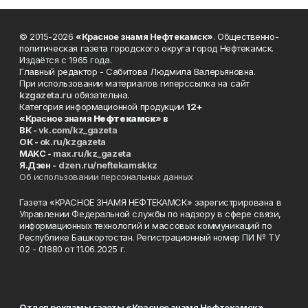
© 2015-2026
«Красное знамя Нефтекамск»
. Общественно-
политическая газета городского округа город Нефтекамск.
Издаётся с 1965 года.
Главный редактор - Сабитова Людмила Валерьяновна.
При использовании материалов гиперссылка на сайт
kzgazeta.ru
обязательна.
Категория информационной продукции
12+
«Красное знамя
Нефтекамск
» в
ВК -
vk.com/kz_gazeta
ОК -
ok.ru/kzgazeta
MAKC -
max.ru/kz_gazeta
Я.Дзен -
dzen.ru/neftekamskkz
Об использовании персональных данных
Газета «КРАСНОЕ ЗНАМЯ НЕФТЕКАМСК» зарегистрирована в
Управлении Федеральной службы по надзору в сфере связи,
информационных технологий и массовых коммуникаций по
Республике Башкортостан. Регистрационный номер ПИ № ТУ
02 - 01880 от 11.06.2025 г.
Отдел рекламы газеты «Красное знамя Нефтекамск»