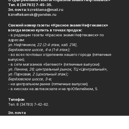
Тел. 8 (34783) 7-45-35.
Эл. почта:
kzreklama@mail.ru
kzneftekamsk@yandex.ru
Свежий номер газеты «Красное знамя Нефтекамск»
всегда можно купить в точках продаж:
- в редакции газеты «Красное знамя Нефтекамск» по
адресам:
ул. Нефтяников, 22 (2-й этаж, каб. 214),
Берёзовское шоссе, 4-а (1-й этаж);
- во всех почтовых отделениях нашего города (пятничные
выпуски);
- в сети магазинов «Бегемот» (пятничные выпуски):
ул. Ленина, 26; центральный рынок, ТЦ «Центральный»,
ул. Парковая, 2 (цокольный этаж);
Берёзовское шоссе, 3-в;
- на центральном рынке (пятничные выпуски);
- в киосках на автовокзале и на пр.Юбилейном, 5.
Телефон
Тел. 8 (34783) 7-42-62.
Эл. почта
kzgazeta@mail.ru
Адрес