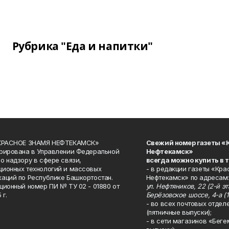
Рубрика "Еда и напитки"
«КРАСНОЕ ЗНАМЯ НЕФТЕКАМСК»
Свежий номер газеты «
рирована в Управлении Федеральной
Нефтекамск»
о надзору в сфере связи,
всегда можно купить в 
ионных технологий и массовых
- в редакции газеты «Кра
аций по Республике Башкортостан.
Нефтекамск» по адресам:
ционный номер ПИ № ТУ 02 - 01880 от
ул. Нефтяников, 22 (2-й эта
 г.
Берёзовское шоссе, 4-а (1
- во всех почтовых отдел
(пятничные выпуски);
- в сети магазинов «Беге