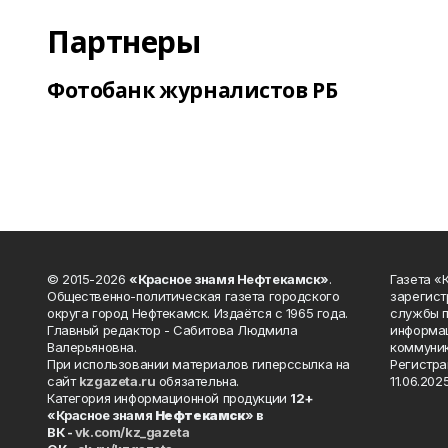
Партнеры
Фотобанк журналистов РБ
© 2015-2026
«Красное знамя Нефтекамск»
.
Газета 
Общественно-политическая газета городского
зарегист
округа город Нефтекамск. Издаётся с 1965 года.
службы п
Главный редактор - Сабитова Людмила
информац
Валерьяновна.
коммуник
При использовании материалов гиперссылка на
Регистра
сайт
kzgazeta.ru
обязательна.
11.06.2025
Категория информационной продукции
12+
«Красное знамя
Нефтекамск
» в
ВК -
vk.com/kz_gazeta