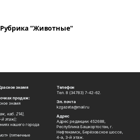
Рубрика "Животные"
Красное знамя
Телефон
Тел. 8 (34783) 7-42-62.
точках продаж:
Эл. почта
сное знамя
kzgazeta@mail.ru
ж, каб. 214),
Адрес
-й этаж);
Адрес редакции: 452688,
ениях нашего города
Республика Башкортостан, г.
Нефтекамск, Берёзовское шоссе,
мот» (пятничные
4-а, 3-й этаж.