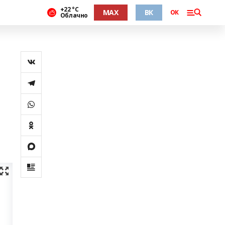
+22 °С
MAX
ВК
ОК
Облачно