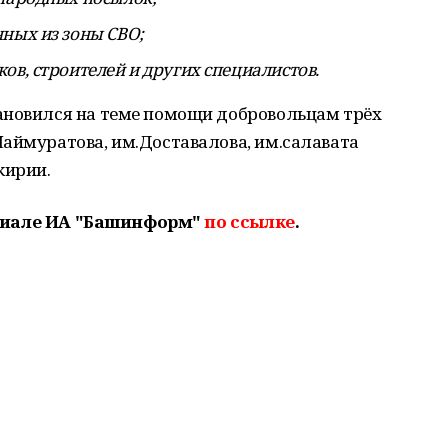
ных из зоны СВО;
ов, строителей и других специалистов.
ановился на теме помощи добровольцам трёх
Шаймуратова, им.Доставалова, им.салавата
кирии.
риале ИА "Башинформ"
по ссылке
.