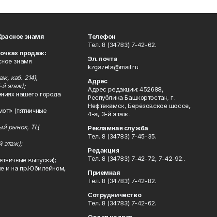
Красное знамя
Телефон
Тел. 8 (34783) 7-42-62.
точках продаж:
Эл. почта
сное знамя
kzgazeta@mail.ru
ж, каб. 214),
Адрес
-й этаж);
Адрес редакции: 452688,
ениях нашего города
Республика Башкортостан, г.
Нефтекамск, Берёзовское шоссе,
мот» (пятничные
4-а, 3-й этаж.
ный рынок, ТЦ
Рекламная служба
Тел. 8 (34783) 7-45-35.
й этаж);
Редакция
Тел. 8 (34783) 7-42-72, 7-42-92..
ятничные выпуски);
ле и на пр.Юбилейном,
Приемная
Тел. 8 (34783) 7-42-82.
Сотрудничество
Тел. 8 (34783) 7-42-62.