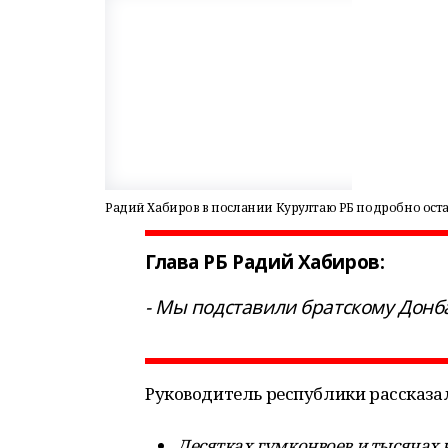
Радий Хабиров в послании Курултаю РБ подробно ост
Глава РБ Радий Хабиров:
- Мы подставили братскому Донб
Руководитель республики рассказал
Десятках гумконвоев и тысячах