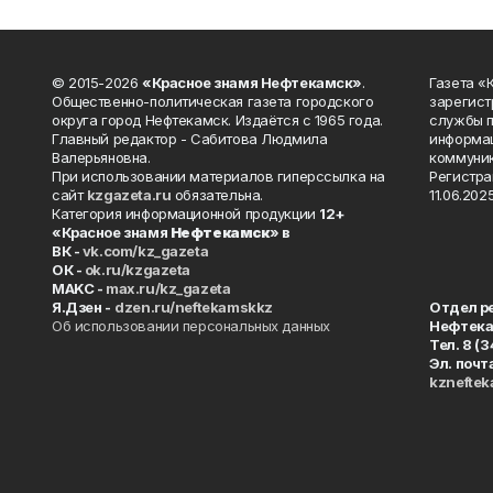
© 2015-2026
«Красное знамя Нефтекамск»
.
Газета 
Общественно-политическая газета городского
зарегист
округа город Нефтекамск. Издаётся с 1965 года.
службы п
Главный редактор - Сабитова Людмила
информац
Валерьяновна.
коммуник
При использовании материалов гиперссылка на
Регистра
сайт
kzgazeta.ru
обязательна.
11.06.2025
Категория информационной продукции
12+
«Красное знамя
Нефтекамск
» в
ВК -
vk.com/kz_gazeta
ОК -
ok.ru/kzgazeta
MAKC -
max.ru/kz_gazeta
Я.Дзен -
dzen.ru/neftekamskkz
Отдел р
Об использовании персональных данных
Нефтек
Тел. 8 (
Эл. почт
kznefte