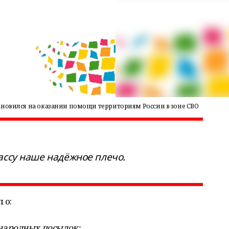
ановился на оказании помощи территориям России в зоне СВО
ассу наше надёжное плечо.
 о:
 народных посылок;