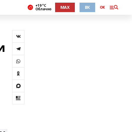
+19 °С
MAX
ВК
ОК
Облачно
и