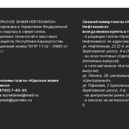
«КРАСНОЕ ЗНАМЯ НЕФТЕКАМСК»
Свежий номер газеты «
рирована в Управлении Федеральной
Нефтекамск»
о надзору в сфере связи,
всегда можно купить в 
ионных технологий и массовых
- в редакции газеты «Кра
аций по Республике Башкортостан.
Нефтекамск» по адресам:
ционный номер ПИ № ТУ 02 - 01880 от
ул. Нефтяников, 22 (2-й эта
 г.
Берёзовское шоссе, 4-а (1
- во всех почтовых отдел
(пятничные выпуски);
- в сети магазинов «Беге
выпуски):
ул. Ленина, 26; централь
екламы газеты «Красное знамя
«Центральный»,
амск»
ул. Парковая, 2 (цокольны
34783) 7-45-35.
Берёзовское шоссе, 3-в;
а:
kzreklama@mail.ru
- на центральном рынке (п
kamsk@yandex.ru
- в киосках на автовокза
5.