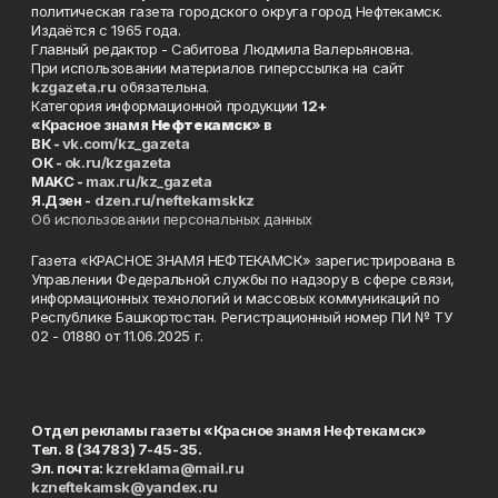
политическая газета городского округа город Нефтекамск.
Издаётся с 1965 года.
Главный редактор - Сабитова Людмила Валерьяновна.
При использовании материалов гиперссылка на сайт
kzgazeta.ru
обязательна.
Категория информационной продукции
12+
«Красное знамя
Нефтекамск
» в
ВК -
vk.com/kz_gazeta
ОК -
ok.ru/kzgazeta
MAKC -
max.ru/kz_gazeta
Я.Дзен -
dzen.ru/neftekamskkz
Об использовании персональных данных
Газета «КРАСНОЕ ЗНАМЯ НЕФТЕКАМСК» зарегистрирована в
Управлении Федеральной службы по надзору в сфере связи,
информационных технологий и массовых коммуникаций по
Республике Башкортостан. Регистрационный номер ПИ № ТУ
02 - 01880 от 11.06.2025 г.
Отдел рекламы газеты «Красное знамя Нефтекамск»
Тел. 8 (34783) 7-45-35.
Эл. почта:
kzreklama@mail.ru
kzneftekamsk@yandex.ru