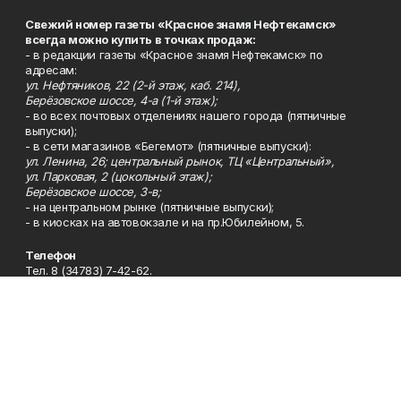
Свежий номер газеты «Красное знамя Нефтекамск»
всегда можно купить в точках продаж:
- в редакции газеты «Красное знамя Нефтекамск» по
адресам:
ул. Нефтяников, 22 (2-й этаж, каб. 214),
Берёзовское шоссе, 4-а (1-й этаж);
- во всех почтовых отделениях нашего города (пятничные
выпуски);
- в сети магазинов «Бегемот» (пятничные выпуски):
ул. Ленина, 26; центральный рынок, ТЦ «Центральный»,
ул. Парковая, 2 (цокольный этаж);
Берёзовское шоссе, 3-в;
- на центральном рынке (пятничные выпуски);
- в киосках на автовокзале и на пр.Юбилейном, 5.
Телефон
Тел. 8 (34783) 7-42-62.
Эл. почта
kzgazeta@mail.ru
Адрес
Адрес редакции: 452688, Республика Башкортостан, г.
Нефтекамск, Берёзовское шоссе, 4-а, 3-й этаж.
Рекламная служба