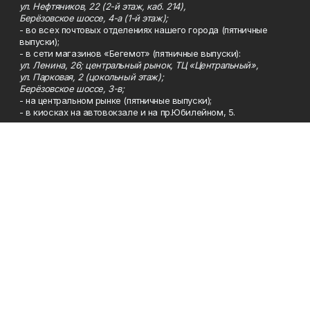
ул. Нефтяников, 22 (2-й этаж, каб. 214),
Берёзовское шоссе, 4-а (1-й этаж);
- во всех почтовых отделениях нашего города (пятничные
выпуски);
- в сети магазинов «Бегемот» (пятничные выпуски):
ул. Ленина, 26; центральный рынок, ТЦ «Центральный»,
ул. Парковая, 2 (цокольный этаж);
Берёзовское шоссе, 3-в;
- на центральном рынке (пятничные выпуски);
- в киосках на автовокзале и на пр.Юбилейном, 5.
Телефон
Тел. 8 (34783) 7-42-62.
Эл. почта
kzgazeta@mail.ru
Адрес
Адрес редакции: 452688, Республика Башкортостан, г.
Нефтекамск, Берёзовское шоссе, 4-а, 3-й этаж.
Рекламная служба
Тел. 8 (34783) 7-45-35.
Редакция
Тел. 8 (34783) 7-42-72, 7-42-92..
Приемная