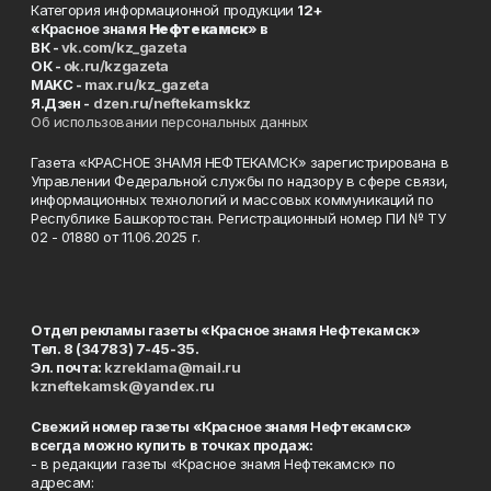
Категория информационной продукции
12+
«Красное знамя
Нефтекамск
» в
ВК -
vk.com/kz_gazeta
ОК -
ok.ru/kzgazeta
MAKC -
max.ru/kz_gazeta
Я.Дзен -
dzen.ru/neftekamskkz
Об использовании персональных данных
Газета «КРАСНОЕ ЗНАМЯ НЕФТЕКАМСК» зарегистрирована в
Управлении Федеральной службы по надзору в сфере связи,
информационных технологий и массовых коммуникаций по
Республике Башкортостан. Регистрационный номер ПИ № ТУ
02 - 01880 от 11.06.2025 г.
Отдел рекламы газеты «Красное знамя Нефтекамск»
Тел. 8 (34783) 7-45-35.
Эл. почта:
kzreklama@mail.ru
kzneftekamsk@yandex.ru
Свежий номер газеты «Красное знамя Нефтекамск»
всегда можно купить в точках продаж:
- в редакции газеты «Красное знамя Нефтекамск» по
адресам: