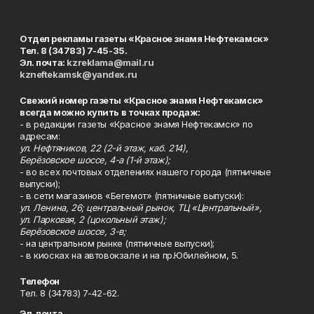
Отдел рекламы газеты «Красное знамя Нефтекамск»
Тел. 8 (34783) 7-45-35.
Эл. почта:
kzreklama@mail.ru
kzneftekamsk@yandex.ru
Свежий номер газеты «Красное знамя Нефтекамск»
всегда можно купить в точках продаж:
- в редакции газеты «Красное знамя Нефтекамск» по
адресам:
ул. Нефтяников, 22 (2-й этаж, каб. 214),
Берёзовское шоссе, 4-а (1-й этаж);
- во всех почтовых отделениях нашего города (пятничные
выпуски);
- в сети магазинов «Бегемот» (пятничные выпуски):
ул. Ленина, 26; центральный рынок, ТЦ «Центральный»,
ул. Парковая, 2 (цокольный этаж);
Берёзовское шоссе, 3-в;
- на центральном рынке (пятничные выпуски);
- в киосках на автовокзале и на пр.Юбилейном, 5.
Телефон
Тел. 8 (34783) 7-42-62.
Эл. почта