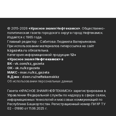
© 2015-2026
«Красное знамя Нефтекамск»
. Общественно-
политическая газета городского округа город Нефтекамск.
Издаётся с 1965 года.
Главный редактор - Сабитова Людмила Валерьяновна.
При использовании материалов гиперссылка на сайт
kzgazeta.ru
обязательна.
Категория информационной продукции
12+
«Красное знамя
Нефтекамск
» в
ВК -
vk.com/kz_gazeta
ОК -
ok.ru/kzgazeta
MAKC -
max.ru/kz_gazeta
Я.Дзен -
dzen.ru/neftekamskkz
Об использовании персональных данных
Газета «КРАСНОЕ ЗНАМЯ НЕФТЕКАМСК» зарегистрирована в
Управлении Федеральной службы по надзору в сфере связи,
информационных технологий и массовых коммуникаций по
Республике Башкортостан. Регистрационный номер ПИ № ТУ
02 - 01880 от 11.06.2025 г.