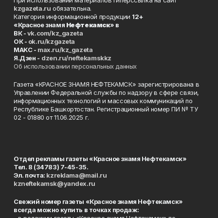
kzgazeta.ru
обязательна.
Категория информационной продукции
12+
«Красное знамя
Нефтекамск
» в
ВК -
vk.com/kz_gazeta
ОК -
ok.ru/kzgazeta
MAKC -
max.ru/kz_gazeta
Я.Дзен -
dzen.ru/neftekamskkz
Об использовании персональных данных
Газета «КРАСНОЕ ЗНАМЯ НЕФТЕКАМСК» зарегистрирована в
Управлении Федеральной службы по надзору в сфере связи,
информационных технологий и массовых коммуникаций по
Республике Башкортостан. Регистрационный номер ПИ № ТУ
02 - 01880 от 11.06.2025 г.
Отдел рекламы газеты «Красное знамя Нефтекамск»
Тел. 8 (34783) 7-45-35.
Эл. почта:
kzreklama@mail.ru
kzneftekamsk@yandex.ru
Свежий номер газеты «Красное знамя Нефтекамск»
всегда можно купить в точках продаж:
- в редакции газеты «Красное знамя Нефтекамск» по