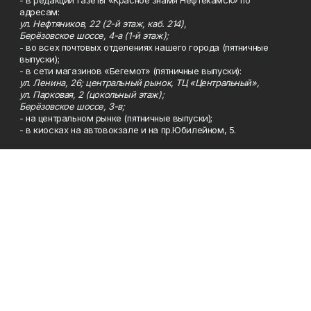
адресам:
ул. Нефтяников, 22 (2-й этаж, каб. 214),
Берёзовское шоссе, 4-а (1-й этаж);
- во всех почтовых отделениях нашего города (пятничные
выпуски);
- в сети магазинов «Бегемот» (пятничные выпуски):
ул. Ленина, 26; центральный рынок, ТЦ «Центральный»,
ул. Парковая, 2 (цокольный этаж);
Берёзовское шоссе, 3-в;
- на центральном рынке (пятничные выпуски);
- в киосках на автовокзале и на пр.Юбилейном, 5.
Телефон
Тел. 8 (34783) 7-42-62.
Эл. почта
kzgazeta@mail.ru
Адрес
Адрес редакции: 452688, Республика Башкортостан, г.
Нефтекамск, Берёзовское шоссе, 4-а, 3-й этаж.
Рекламная служба
Тел. 8 (34783) 7-45-35.
Редакция
Тел. 8 (34783) 7-42-72, 7-42-92..