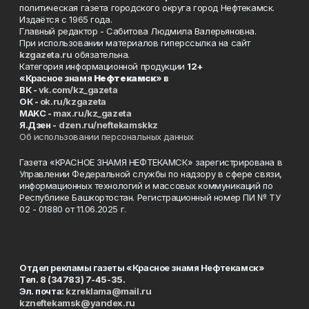
политическая газета городского округа город Нефтекамск.
Издаётся с 1965 года.
Главный редактор - Сабитова Людмила Валерьяновна.
При использовании материалов гиперссылка на сайт
kzgazeta.ru
обязательна.
Категория информационной продукции
12+
«Красное знамя
Нефтекамск
» в
ВК -
vk.com/kz_gazeta
ОК -
ok.ru/kzgazeta
MAKC -
max.ru/kz_gazeta
Я.Дзен -
dzen.ru/neftekamskkz
Об использовании персональных данных
Газета «КРАСНОЕ ЗНАМЯ НЕФТЕКАМСК» зарегистрирована в
Управлении Федеральной службы по надзору в сфере связи,
информационных технологий и массовых коммуникаций по
Республике Башкортостан. Регистрационный номер ПИ № ТУ
02 - 01880 от 11.06.2025 г.
Отдел рекламы газеты «Красное знамя Нефтекамск»
Тел. 8 (34783) 7-45-35.
Эл. почта:
kzreklama@mail.ru
kzneftekamsk@yandex.ru