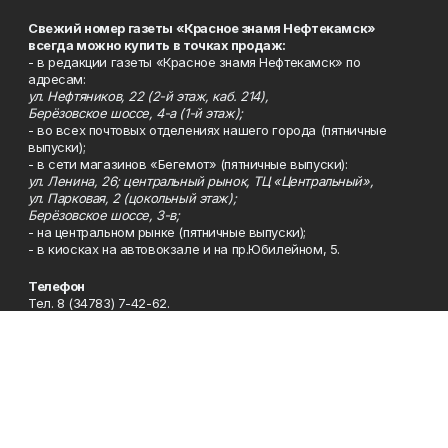
Свежий номер газеты «Красное знамя Нефтекамск»
всегда можно купить в точках продаж:
- в редакции газеты «Красное знамя Нефтекамск» по
адресам:
ул. Нефтяников, 22 (2-й этаж, каб. 214),
Берёзовское шоссе, 4-а (1-й этаж);
- во всех почтовых отделениях нашего города (пятничные
выпуски);
- в сети магазинов «Бегемот» (пятничные выпуски):
ул. Ленина, 26; центральный рынок, ТЦ «Центральный»,
ул. Парковая, 2 (цокольный этаж);
Берёзовское шоссе, 3-в;
- на центральном рынке (пятничные выпуски);
- в киосках на автовокзале и на пр.Юбилейном, 5.
Телефон
Тел. 8 (34783) 7-42-62.
Эл. почта
kzgazeta@mail.ru
Адрес
Адрес редакции: 452688, Республика Башкортостан, г.
Нефтекамск, Берёзовское шоссе, 4-а, 3-й этаж.
Рекламная служба