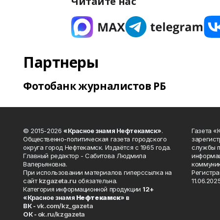
Читайте нас
Партнеры
Фотобанк журналистов РБ
© 2015-2026
«Красное знамя Нефтекамск»
.
Газета 
Общественно-политическая газета городского
зарегист
округа город Нефтекамск. Издаётся с 1965 года.
службы п
Главный редактор - Сабитова Людмила
информац
Валерьяновна.
коммуник
При использовании материалов гиперссылка на
Регистра
сайт
kzgazeta.ru
обязательна.
11.06.2025
Категория информационной продукции
12+
«Красное знамя
Нефтекамск
» в
ВК -
vk.com/kz_gazeta
ОК -
ok.ru/kzgazeta