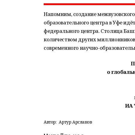
Напомним, создание межвузовского 
образовательного центра в Уфе ид
федерального центра. Столица Баш
количеством других миллионников 
современного научно-образовательн
П
о глобаль
ИА 
Автор:
Артур Арсланов