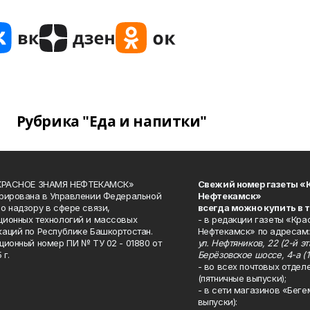
Рубрика "Еда и напитки"
«КРАСНОЕ ЗНАМЯ НЕФТЕКАМСК»
Свежий номер газеты «
рирована в Управлении Федеральной
Нефтекамск»
о надзору в сфере связи,
всегда можно купить в 
ионных технологий и массовых
- в редакции газеты «Кра
аций по Республике Башкортостан.
Нефтекамск» по адресам:
ционный номер ПИ № ТУ 02 - 01880 от
ул. Нефтяников, 22 (2-й эта
 г.
Берёзовское шоссе, 4-а (1
- во всех почтовых отдел
(пятничные выпуски);
- в сети магазинов «Беге
выпуски):