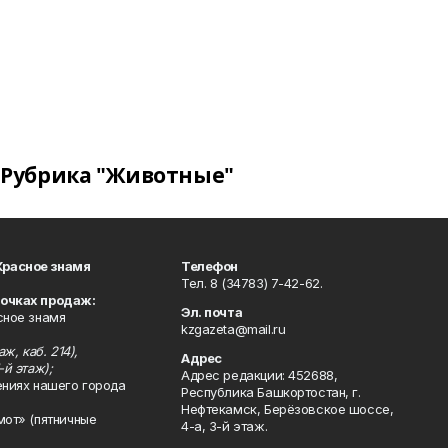
Рубрика "Животные"
Красное знамя
Телефон
Тел. 8 (34783) 7-42-62.
точках продаж:
Эл. почта
сное знамя
kzgazeta@mail.ru
ж, каб. 214),
Адрес
-й этаж);
Адрес редакции: 452688,
ениях нашего города
Республика Башкортостан, г.
Нефтекамск, Берёзовское шоссе,
мот» (пятничные
4-а, 3-й этаж.