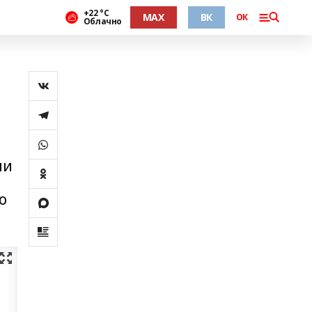
+22 °С
MAX
ВК
ОК
Облачно
ли
о