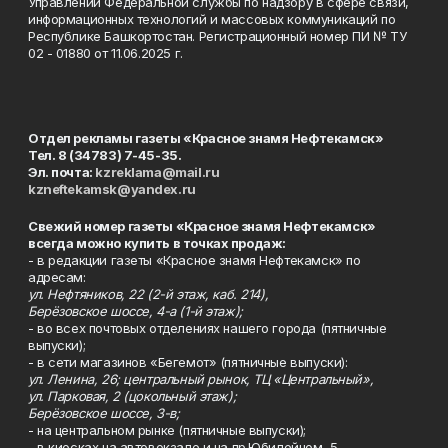
Управлении Федеральной службы по надзору в сфере связи,
информационных технологий и массовых коммуникаций по
Республике Башкортостан. Регистрационный номер ПИ № ТУ
02 - 01880 от 11.06.2025 г.
Отдел рекламы газеты «Красное знамя Нефтекамск»
Тел. 8 (34783) 7-45-35.
Эл. почта:
kzreklama@mail.ru
kzneftekamsk@yandex.ru
Свежий номер газеты «Красное знамя Нефтекамск»
всегда можно купить в точках продаж:
- в редакции газеты «Красное знамя Нефтекамск» по
адресам:
ул. Нефтяников, 22 (2-й этаж, каб. 214),
Берёзовское шоссе, 4-а (1-й этаж);
- во всех почтовых отделениях нашего города (пятничные
выпуски);
- в сети магазинов «Бегемот» (пятничные выпуски):
ул. Ленина, 26; центральный рынок, ТЦ «Центральный»,
ул. Парковая, 2 (цокольный этаж);
Берёзовское шоссе, 3-в;
- на центральном рынке (пятничные выпуски);
- в киосках на автовокзале и на пр.Юбилейном, 5.