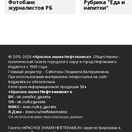
Фотобанк
Рубрика "Еда и
журналистов РБ
напитки"
© 2015-2026
«Красное знамя Нефтекамск»
. Общественно-
политическая газета городского округа город Нефтекамск.
Издаётся с 1965 года.
Главный редактор - Сабитова Людмила Валерьяновна.
При использовании материалов гиперссылка на сайт
kzgazeta.ru
обязательна.
Категория информационной продукции
12+
«Красное знамя
Нефтекамск
» в
ВК -
vk.com/kz_gazeta
ОК -
ok.ru/kzgazeta
MAKC -
max.ru/kz_gazeta
Я.Дзен -
dzen.ru/neftekamskkz
Об использовании персональных данных
Газета «КРАСНОЕ ЗНАМЯ НЕФТЕКАМСК» зарегистрирована в