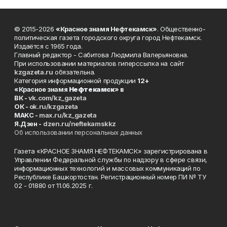
© 2015-2026
«Красное знамя Нефтекамск»
. Общественно-
политическая газета городского округа город Нефтекамск.
Издаётся с 1965 года.
Главный редактор - Сабитова Людмила Валерьяновна.
При использовании материалов гиперссылка на сайт
kzgazeta.ru
обязательна.
Категория информационной продукции
12+
«Красное знамя
Нефтекамск
» в
ВК -
vk.com/kz_gazeta
ОК -
ok.ru/kzgazeta
MAKC -
max.ru/kz_gazeta
Я.Дзен -
dzen.ru/neftekamskkz
Об использовании персональных данных
Газета «КРАСНОЕ ЗНАМЯ НЕФТЕКАМСК» зарегистрирована в
Управлении Федеральной службы по надзору в сфере связи,
информационных технологий и массовых коммуникаций по
Республике Башкортостан. Регистрационный номер ПИ № ТУ
02 - 01880 от 11.06.2025 г.