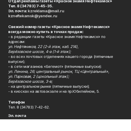
Отдел рекламы газеты «Красное знамя Нефтекамск»
Тел. 8 (34783) 7-45-35.
Эл. почта:
kzreklama@mail.ru
kzneftekamsk@yandex.ru
Свежий номер газеты «Красное знамя Нефтекамск»
всегда можно купить в точках продаж:
- в редакции газеты «Красное знамя Нефтекамск» по
адресам:
ул. Нефтяников, 22 (2-й этаж, каб. 214),
Берёзовское шоссе, 4-а (1-й этаж);
- во всех почтовых отделениях нашего города (пятничные
выпуски);
- в сети магазинов «Бегемот» (пятничные выпуски):
ул. Ленина, 26; центральный рынок, ТЦ «Центральный»,
ул. Парковая, 2 (цокольный этаж);
Берёзовское шоссе, 3-в;
- на центральном рынке (пятничные выпуски);
- в киосках на автовокзале и на пр.Юбилейном, 5.
Телефон
Тел. 8 (34783) 7-42-62.
Эл. почта
kzgazeta@mail.ru
Адрес