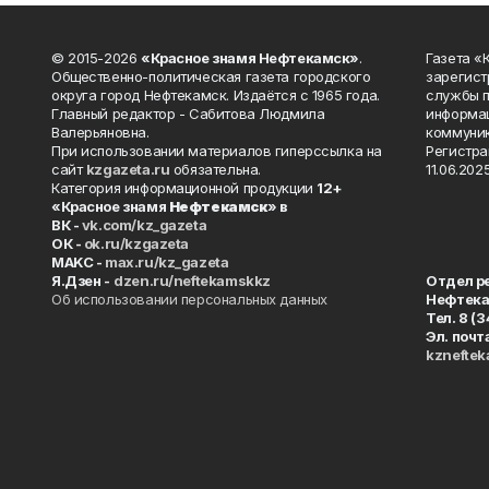
© 2015-2026
«Красное знамя Нефтекамск»
.
Газета 
Общественно-политическая газета городского
зарегист
округа город Нефтекамск. Издаётся с 1965 года.
службы п
Главный редактор - Сабитова Людмила
информац
Валерьяновна.
коммуник
При использовании материалов гиперссылка на
Регистра
сайт
kzgazeta.ru
обязательна.
11.06.2025
Категория информационной продукции
12+
«Красное знамя
Нефтекамск
» в
ВК -
vk.com/kz_gazeta
ОК -
ok.ru/kzgazeta
MAKC -
max.ru/kz_gazeta
Я.Дзен -
dzen.ru/neftekamskkz
Отдел р
Об использовании персональных данных
Нефтек
Тел. 8 (
Эл. почт
kznefte