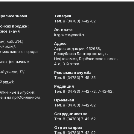
Красное знамя
Телефон
Тел. 8 (34783) 7-42-62.
точках продаж:
Эл. почта
сное знамя
kzgazeta@mail.ru
ж, каб. 214),
Адрес
-й этаж);
Адрес редакции: 452688,
ениях нашего города
Республика Башкортостан, г.
Нефтекамск, Берёзовское шоссе,
мот» (пятничные
4-а, 3-й этаж.
ный рынок, ТЦ
Рекламная служба
Тел. 8 (34783) 7-45-35.
й этаж);
Редакция
Тел. 8 (34783) 7-42-72, 7-42-92..
ятничные выпуски);
ле и на пр.Юбилейном,
Приемная
Тел. 8 (34783) 7-42-82.
Сотрудничество
Тел. 8 (34783) 7-42-62.
Отдел кадров
Тел. 8 (34783) 7-42-92.