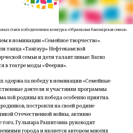
вых стали победителями конкурса «Образцовая башкирская семья».
ем в номинации «Семейное творчество».
ля танца «Тангаур» Нефтекамской
рческой семьи и дети талантливые: Вагиз
тся в театре моды «Феерия».
х одержала победу в номинации «Семейные
щественные деятели и участники программы
 малой родины их победа особенно приятна.
родников, построили на своей родине
икой Отечественной войны, активно
 того, Гульнара Рашитовна руководит
ениями города и является автором многих