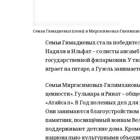
Семьи Гимадиевых (слева) и Миргасимовых-Гилимхано
Семья Гимадиевых стала победител
Надиля и Ильфат – солисты ансамб
государственной филармонии. У тво
играет на гитаре, а Гузель занимае
Семья Миргасимовых-Гилимхановы
ценности». Гульнара и Ринат – об
«Атайсал». В Год полезных дел для
Они занимаются благоустройством 
памятник, посвящённый воинам Вел
поддерживают детские дома. Кроме
национально-культурными объедин