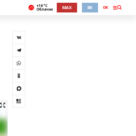
+16 °С
MAX
ВК
ОК
Облачно