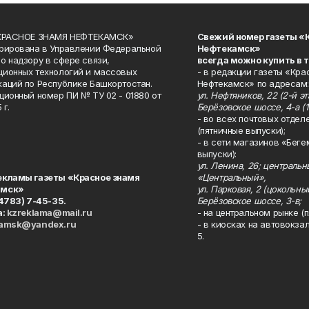
«КРАСНОЕ ЗНАМЯ НЕФТЕКАМСК»
Свежий номер газеты «
рирована в Управлении Федеральной
Нефтекамск»
о надзору в сфере связи,
всегда можно купить в 
ионных технологий и массовых
- в редакции газеты «Кра
аций по Республике Башкортостан.
Нефтекамск» по адресам:
ционный номер ПИ № ТУ 02 - 01880 от
ул. Нефтяников, 22 (2-й эта
 г.
Берёзовское шоссе, 4-а (1
- во всех почтовых отдел
(пятничные выпуски);
- в сети магазинов «Беге
выпуски):
ул. Ленина, 26; централь
екламы газеты «Красное знамя
«Центральный»,
амск»
ул. Парковая, 2 (цокольны
34783) 7-45-35.
Берёзовское шоссе, 3-в;
а:
kzreklama@mail.ru
- на центральном рынке (п
kamsk@yandex.ru
- в киосках на автовокза
5.