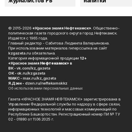
журналистов РБ
напитки"
© 2015-2026
«Красное знамя Нефтекамск»
. Общественно-
политическая газета городского округа город Нефтекамск.
Издаётся с 1965 года.
Главный редактор - Сабитова Людмила Валерьяновна.
При использовании материалов гиперссылка на сайт
kzgazeta.ru
обязательна.
Категория информационной продукции
12+
«Красное знамя
Нефтекамск
» в
ВК -
vk.com/kz_gazeta
ОК -
ok.ru/kzgazeta
MAKC -
max.ru/kz_gazeta
Я.Дзен -
dzen.ru/neftekamskkz
Об использовании персональных данных
Газета «КРАСНОЕ ЗНАМЯ НЕФТЕКАМСК» зарегистрирована в
Управлении Федеральной службы по надзору в сфере связи,
информационных технологий и массовых коммуникаций по
Республике Башкортостан. Регистрационный номер ПИ № ТУ
02 - 01880 от 11.06.2025 г.