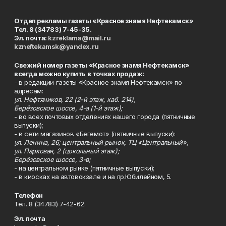
Отдел рекламы газеты «Красное знамя Нефтекамск»
Тел. 8 (34783) 7-45-35.
Эл. почта:
kzreklama@mail.ru
kzneftekamsk@yandex.ru
Свежий номер газеты «Красное знамя Нефтекамск»
всегда можно купить в точках продаж:
- в редакции газеты «Красное знамя Нефтекамск» по
адресам:
ул. Нефтяников, 22 (2-й этаж, каб. 214),
Берёзовское шоссе, 4-а (1-й этаж);
- во всех почтовых отделениях нашего города (пятничные
выпуски);
- в сети магазинов «Бегемот» (пятничные выпуски):
ул. Ленина, 26; центральный рынок, ТЦ «Центральный»,
ул. Парковая, 2 (цокольный этаж);
Берёзовское шоссе, 3-в;
- на центральном рынке (пятничные выпуски);
- в киосках на автовокзале и на пр.Юбилейном, 5.
Телефон
Тел. 8 (34783) 7-42-62.
Эл. почта