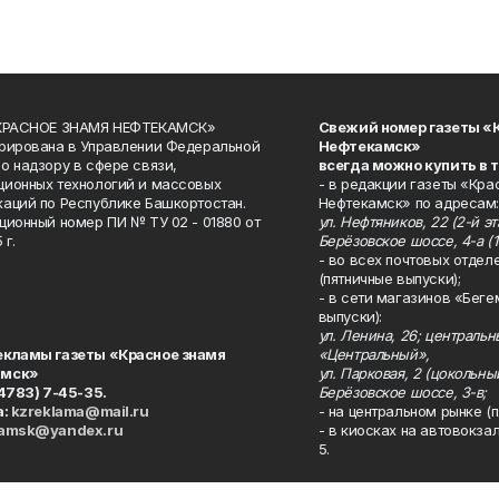
«КРАСНОЕ ЗНАМЯ НЕФТЕКАМСК»
Свежий номер газеты «
рирована в Управлении Федеральной
Нефтекамск»
о надзору в сфере связи,
всегда можно купить в 
ионных технологий и массовых
- в редакции газеты «Кра
аций по Республике Башкортостан.
Нефтекамск» по адресам:
ционный номер ПИ № ТУ 02 - 01880 от
ул. Нефтяников, 22 (2-й эта
 г.
Берёзовское шоссе, 4-а (1
- во всех почтовых отдел
(пятничные выпуски);
- в сети магазинов «Беге
выпуски):
ул. Ленина, 26; централь
екламы газеты «Красное знамя
«Центральный»,
амск»
ул. Парковая, 2 (цокольны
34783) 7-45-35.
Берёзовское шоссе, 3-в;
а:
kzreklama@mail.ru
- на центральном рынке (п
kamsk@yandex.ru
- в киосках на автовокза
5.