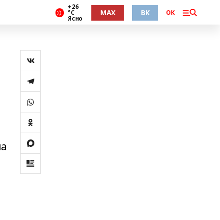
+26
MAX
ВК
°С
ОК
Ясно
ла