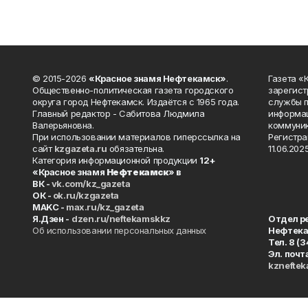
© 2015-2026
«Красное знамя Нефтекамск»
.
Газета 
Общественно-политическая газета городского
зарегист
округа город Нефтекамск. Издаётся с 1965 года.
службы п
Главный редактор - Сабитова Людмила
информац
Валерьяновна.
коммуник
При использовании материалов гиперссылка на
Регистра
сайт
kzgazeta.ru
обязательна.
11.06.2025
Категория информационной продукции
12+
«Красное знамя
Нефтекамск
» в
ВК -
vk.com/kz_gazeta
ОК -
ok.ru/kzgazeta
MAKC -
max.ru/kz_gazeta
Я.Дзен -
dzen.ru/neftekamskkz
Отдел р
Об использовании персональных данных
Нефтек
Тел. 8 (
Эл. почт
kznefte