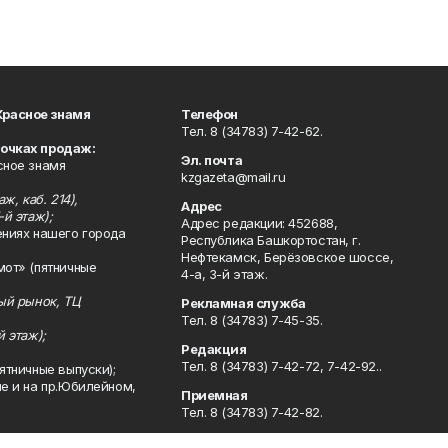
Красное знамя
Телефон
Тел. 8 (34783) 7-42-62.
точках продаж:
Эл. почта
сное знамя
kzgazeta@mail.ru
ж, каб. 214),
Адрес
-й этаж);
Адрес редакции: 452688,
ениях нашего города
Республика Башкортостан, г.
Нефтекамск, Берёзовское шоссе,
мот» (пятничные
4-а, 3-й этаж.
ный рынок, ТЦ
Рекламная служба
Тел. 8 (34783) 7-45-35.
й этаж);
Редакция
Тел. 8 (34783) 7-42-72, 7-42-92..
ятничные выпуски);
ле и на пр.Юбилейном,
Приемная
Тел. 8 (34783) 7-42-82.
Сотрудничество