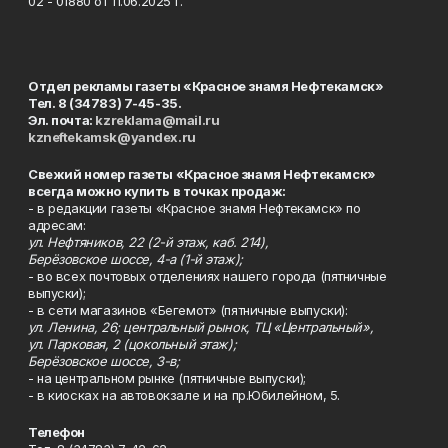
02 - 01880 от 11.06.2025 г.
Отдел рекламы газеты «Красное знамя Нефтекамск»
Тел. 8 (34783) 7-45-35.
Эл. почта:
kzreklama@mail.ru
kzneftekamsk@yandex.ru
Свежий номер газеты «Красное знамя Нефтекамск»
всегда можно купить в точках продаж:
- в редакции газеты «Красное знамя Нефтекамск» по
адресам:
ул. Нефтяников, 22 (2-й этаж, каб. 214),
Берёзовское шоссе, 4-а (1-й этаж);
- во всех почтовых отделениях нашего города (пятничные
выпуски);
- в сети магазинов «Бегемот» (пятничные выпуски):
ул. Ленина, 26; центральный рынок, ТЦ «Центральный»,
ул. Парковая, 2 (цокольный этаж);
Берёзовское шоссе, 3-в;
- на центральном рынке (пятничные выпуски);
- в киосках на автовокзале и на пр.Юбилейном, 5.
Телефон