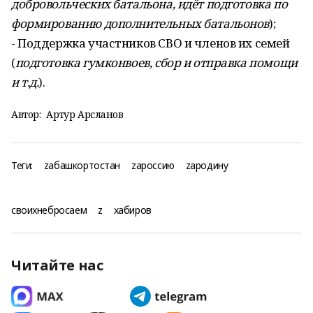
добровольческих батальона, идёт подготовка по
формированию дополнительных батальонов
);
- Поддержка участников СВО и членов их семей
(
подготовка гумконвоев, сбор и отправка помощи
и т.д.
).
Автор:
Артур Арсланов
Теги:
zабашкортостан
zароссию
zародину
своихнебросаем
z
хабиров
Читайте нас