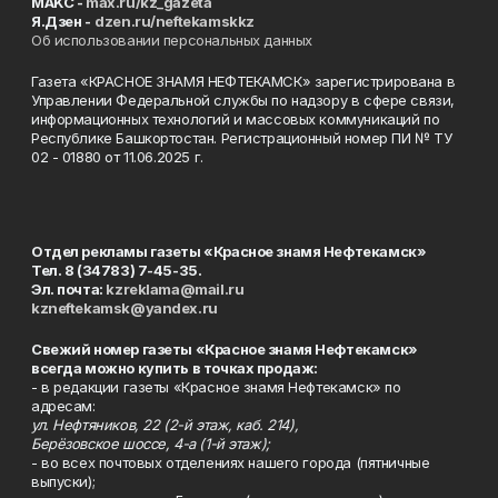
MAKC -
max.ru/kz_gazeta
Я.Дзен -
dzen.ru/neftekamskkz
Об использовании персональных данных
Газета «КРАСНОЕ ЗНАМЯ НЕФТЕКАМСК» зарегистрирована в
Управлении Федеральной службы по надзору в сфере связи,
информационных технологий и массовых коммуникаций по
Республике Башкортостан. Регистрационный номер ПИ № ТУ
02 - 01880 от 11.06.2025 г.
Отдел рекламы газеты «Красное знамя Нефтекамск»
Тел. 8 (34783) 7-45-35.
Эл. почта:
kzreklama@mail.ru
kzneftekamsk@yandex.ru
Свежий номер газеты «Красное знамя Нефтекамск»
всегда можно купить в точках продаж:
- в редакции газеты «Красное знамя Нефтекамск» по
адресам:
ул. Нефтяников, 22 (2-й этаж, каб. 214),
Берёзовское шоссе, 4-а (1-й этаж);
- во всех почтовых отделениях нашего города (пятничные
выпуски);