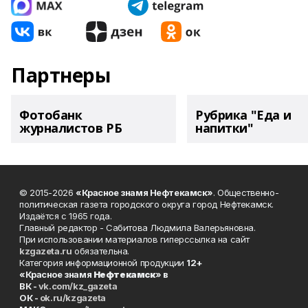
Партнеры
Фотобанк
Рубрика "Еда и
журналистов РБ
напитки"
© 2015-2026
«Красное знамя Нефтекамск»
. Общественно-
политическая газета городского округа город Нефтекамск.
Издаётся с 1965 года.
Главный редактор - Сабитова Людмила Валерьяновна.
При использовании материалов гиперссылка на сайт
kzgazeta.ru
обязательна.
Категория информационной продукции
12+
«Красное знамя
Нефтекамск
» в
ВК -
vk.com/kz_gazeta
ОК -
ok.ru/kzgazeta