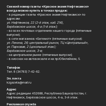
Свежий номер газеты «Красное знамя Нефтекамск»
всегда можно купить в точках продаж:
- в редакции газеты «Красное знамя Нефтекамск» по
адресам:
ул. Нефтяников, 22 (2-й этаж, каб. 214),
Берёзовское шоссе, 4-а (1-й этаж);
- во всех почтовых отделениях нашего города (пятничные
выпуски);
- в сети магазинов «Бегемот» (пятничные выпуски):
ул. Ленина, 26; центральный рынок, ТЦ «Центральный»,
ул. Парковая, 2 (цокольный этаж);
Берёзовское шоссе, 3-в;
- на центральном рынке (пятничные выпуски);
- в киосках на автовокзале и на пр.Юбилейном, 5.
Телефон
Тел. 8 (34783) 7-42-62.
Эл. почта
kzgazeta@mail.ru
Адрес
Адрес редакции: 452688, Республика Башкортостан, г.
Нефтекамск, Берёзовское шоссе, 4-а, 3-й этаж.
Рекламная служба