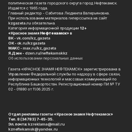
политическая газета городского округа город Нефтекамск.
Издаётся с 1965 года.
Главный редактор - Сабитова Людмила Валерьяновна.
При использовании материалов гиперссылка на сайт
kzgazeta.ru
обязательна.
Категория информационной продукции
12+
«Красное знамя
Нефтекамск
» в
ВК -
vk.com/kz_gazeta
ОК -
ok.ru/kzgazeta
MAKC -
max.ru/kz_gazeta
Я.Дзен -
dzen.ru/neftekamskkz
Об использовании персональных данных
Газета «КРАСНОЕ ЗНАМЯ НЕФТЕКАМСК» зарегистрирована в
Управлении Федеральной службы по надзору в сфере связи,
информационных технологий и массовых коммуникаций по
Республике Башкортостан. Регистрационный номер ПИ № ТУ
02 - 01880 от 11.06.2025 г.
Отдел рекламы газеты «Красное знамя Нефтекамск»
Тел. 8 (34783) 7-45-35.
Эл. почта:
kzreklama@mail.ru
kzneftekamsk@yandex.ru