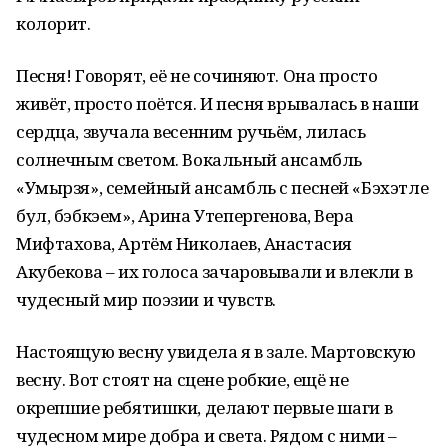
колорит.
Песня! Говорят, её не сочиняют. Она просто
живёт, просто поётся. И песня врывалась в наши
сердца, звучала весенним ручьём, лилась
солнечным светом. Вокальный ансамбль
«Умырзя», семейный ансамбль с песней «Бэхэтле
бул, бэбкэем», Арина Утепергенова, Вера
Мифтахова, Артём Николаев, Анастасия
Акубекова – их голоса зачаровывали и влекли в
чудесный мир поэзии и чувств.
Настоящую весну увидела я в зале. Мартовскую
весну. Вот стоят на сцене робкие, ещё не
окрепшие ребятишки, делают первые шаги в
чудесном мире добра и света. Рядом с ними –