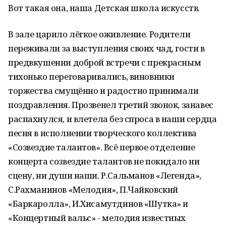
Вот такая она, наша Детская школа искусств.
В зале царило лёгкое оживление. Родители
переживали за выступления своих чад, гости в
предвкушении доброй встречи с прекрасным
тихонько переговаривались, виновники
торжества смущённо и радостно принимали
поздравления. Прозвенел третий звонок, занавес
распахнулся, и влетела без спроса в наши сердца
песня в исполнении творческого коллектива
«Созвездие талантов». Всё первое отделение
концерта созвездие талантов не покидало ни
сцену, ни души наши. Р.Сальманов «Легенда»,
С.Рахманинов «Мелодия», П.Чайковский
«Баркаролла», И.Хисамутдинов «Шутка» и
«Концертный вальс» - мелодия известных