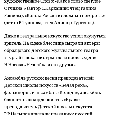
художественное Слово: «Какое слово светлое
Отчизна!» (автор С.Каркашин; чтец Ралина
Раянова); «Вошла Россия в сложный поворот…»
(автор В.Тушнова; чтец Алишер Тургунов).
Даже в театральное искусство успел окунуться
зритель. На сцене блестяще сыграли актёры
образцового детского музыкального театра
«Тургай», показав отрывок из произведения
Н.Носова «Незнайка и его друзья».
Ансамбль русской песни преподавателей
Детской школы искусств «Белая река»,
фольклорный ансамбль «Коляда», ансамбль
баянистов-аккордеонистов «Браво»,
преподаватель Детской школы искусств
Р.Р.Насыров придали празднику русский