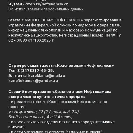
Я.Дзен -
dzen.ru/neftekamskkz
Об использовании персональных данных
Газета «КРАСНОЕ ЗНАМЯ НЕФТЕКАМСК» зарегистрирована в
Управлении Федеральной службы по надзору в сфере связи,
информационных технологий и массовых коммуникаций по
Республике Башкортостан. Регистрационный номер ПИ № ТУ
02 - 01880 от 11.06.2025 г.
Отдел рекламы газеты «Красное знамя Нефтекамск»
Тел. 8 (34783) 7-45-35.
Эл. почта:
kzreklama@mail.ru
kzneftekamsk@yandex.ru
Свежий номер газеты «Красное знамя Нефтекамск»
всегда можно купить в точках продаж:
- в редакции газеты «Красное знамя Нефтекамск» по
адресам:
ул. Нефтяников, 22 (2-й этаж, каб. 214),
Берёзовское шоссе, 4-а (1-й этаж);
- во всех почтовых отделениях нашего города (пятничные
выпуски);
- в сети магазинов «Бегемот» (пятничные выпуски):