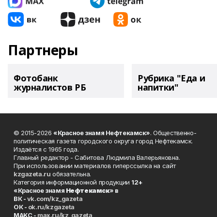
Партнеры
Фотобанк
Рубрика "Еда и
журналистов РБ
напитки"
© 2015-2026
«Красное знамя Нефтекамск»
. Общественно-
политическая газета городского округа город Нефтекамск.
Издаётся с 1965 года.
Главный редактор - Сабитова Людмила Валерьяновна.
При использовании материалов гиперссылка на сайт
kzgazeta.ru
обязательна.
Категория информационной продукции
12+
«Красное знамя
Нефтекамск
» в
ВК -
vk.com/kz_gazeta
ОК -
ok.ru/kzgazeta
MAKC -
max.ru/kz_gazeta