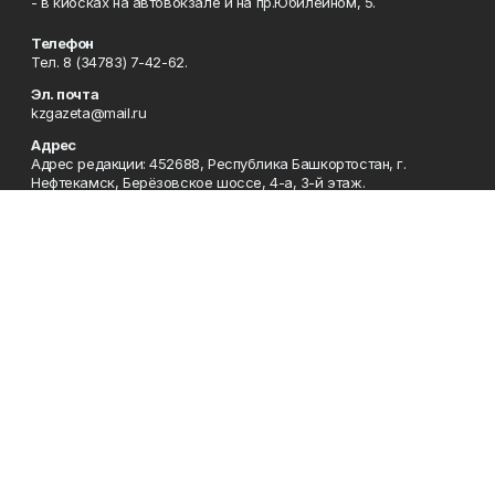
- в киосках на автовокзале и на пр.Юбилейном, 5.
Телефон
Тел. 8 (34783) 7-42-62.
Эл. почта
kzgazeta@mail.ru
Адрес
Адрес редакции: 452688, Республика Башкортостан, г.
Нефтекамск, Берёзовское шоссе, 4-а, 3-й этаж.
Рекламная служба
Тел. 8 (34783) 7-45-35.
Редакция
Тел. 8 (34783) 7-42-72, 7-42-92..
Приемная
Тел. 8 (34783) 7-42-82.
Сотрудничество
Тел. 8 (34783) 7-42-62.
Отдел кадров
Тел. 8 (34783) 7-42-92.