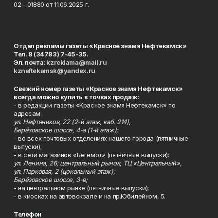
02 - 01880 от 11.06.2025 г.
Отдел рекламы газеты «Красное знамя Нефтекамск»
Тел. 8 (34783) 7-45-35.
Эл. почта:
kzreklama@mail.ru
kzneftekamsk@yandex.ru
Свежий номер газеты «Красное знамя Нефтекамск»
всегда можно купить в точках продаж:
- в редакции газеты «Красное знамя Нефтекамск» по
адресам:
ул. Нефтяников, 22 (2-й этаж, каб. 214),
Берёзовское шоссе, 4-а (1-й этаж);
- во всех почтовых отделениях нашего города (пятничные
выпуски);
- в сети магазинов «Бегемот» (пятничные выпуски):
ул. Ленина, 26; центральный рынок, ТЦ «Центральный»,
ул. Парковая, 2 (цокольный этаж);
Берёзовское шоссе, 3-в;
- на центральном рынке (пятничные выпуски);
- в киосках на автовокзале и на пр.Юбилейном, 5.
Телефон