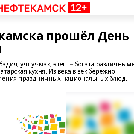
камска прошёл День
и
убадия, учпучмак, элеш – богата различным
арская кухня. Из века в век бережно
ления праздничных национальных блюд.