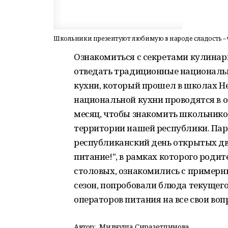
Школьники презентуют любимую в народе сладость – 
Ознакомиться с секретами кулинарн
отведать традиционные националь
кухни, который прошел в школах Не
национальной кухни проводятся в 
месяц, чтобы знакомить школьнико
территории нашей республики. Па
республиканский день открытых дв
питание!", в рамках которого род
столовых, ознакомились с примерн
сезон, попробовали блюда текущего 
операторов питания на все свои воп
Автор:
Миляуша Сиразетдинова