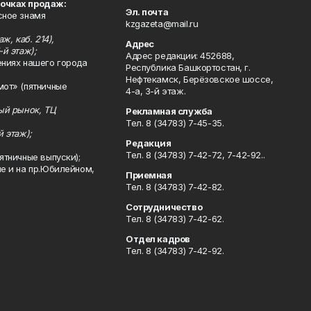
точках продаж:
Эл. почта
сное знамя
kzgazeta@mail.ru
ж, каб. 214),
Адрес
-й этаж);
Адрес редакции: 452688,
ениях нашего города
Республика Башкортостан, г.
Нефтекамск, Берёзовское шоссе,
мот» (пятничные
4-а, 3-й этаж.
ный рынок, ТЦ
Рекламная служба
Тел. 8 (34783) 7-45-35.
й этаж);
Редакция
Тел. 8 (34783) 7-42-72, 7-42-92..
ятничные выпуски);
ле и на пр.Юбилейном,
Приемная
Тел. 8 (34783) 7-42-82.
Сотрудничество
Тел. 8 (34783) 7-42-62.
Отдел кадров
Тел. 8 (34783) 7-42-92.