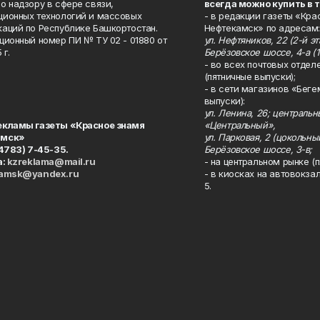
о надзору в сфере связи,
всегда можно купить в 
ионных технологий и массовых
- в редакции газеты «Кра
аций по Республике Башкортостан.
Нефтекамск» по адресам:
ционный номер ПИ № ТУ 02 - 01880 от
ул. Нефтяников, 22 (2-й эта
 г.
Берёзовское шоссе, 4-а (1
- во всех почтовых отдел
(пятничные выпуски);
- в сети магазинов «Беге
выпуски):
ул. Ленина, 26; централь
екламы газеты «Красное знамя
«Центральный»,
амск»
ул. Парковая, 2 (цокольны
34783) 7-45-35.
Берёзовское шоссе, 3-в;
а:
kzreklama@mail.ru
- на центральном рынке (п
kamsk@yandex.ru
- в киосках на автовокза
5.