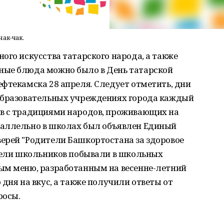
чак-чак.
ого искусства татарского народа, а также
ные блюда можно было в День татарской
фтекамска 28 апреля. Следует отметить, дни
образовательных учреждениях города каждый
в с традициями народов, проживающих на
раллельно в школах был объявлен Единый
ерей "Родители Башкортостана за здоровое
ители школьников побывали в школьных
ым меню, разработанным на весенне-летний
дня на вкус, а также получили ответы от
росы.