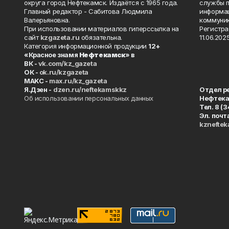
округа город Нефтекамск. Издаётся с 1965 года.
службы п
Главный редактор - Сабитова Людмила
информац
Валерьяновна.
коммуник
При использовании материалов гиперссылка на
Регистра
сайт
kzgazeta.ru
обязательна.
11.06.2025
Категория информационной продукции
12+
«Красное знамя
Нефтекамск
» в
ВК -
vk.com/kz_gazeta
ОК -
ok.ru/kzgazeta
MAKC -
max.ru/kz_gazeta
Я.Дзен -
dzen.ru/neftekamskkz
Отдел р
Об использовании персональных данных
Нефтек
Тел. 8 (
Эл. почт
kznefte