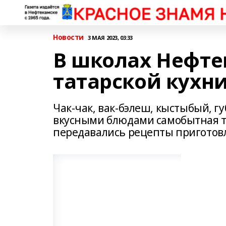
Новости
3 МАЯ 2023, 03:33
В школах Нефте
татарской кухн
Чак-чак, вак-бэлеш, кыстыбый, г
вкусными блюдами самобытная тат
передавались рецепты приготов