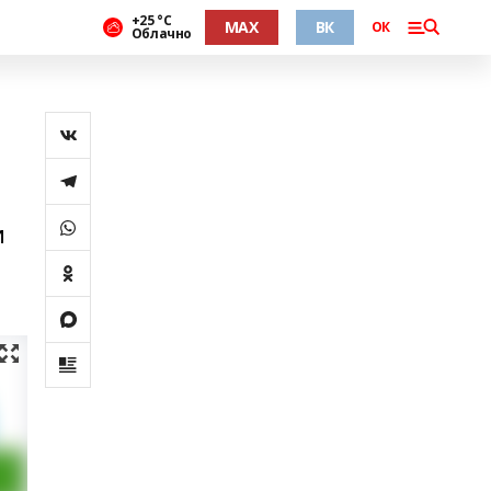
+25 °С
MAX
ВК
ОК
Облачно
и