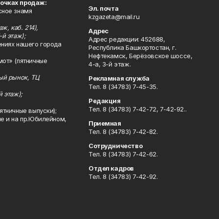
точках продаж:
Эл. почта
сное знамя
kzgazeta@mail.ru
ж, каб. 214),
Адрес
-й этаж);
Адрес редакции: 452688,
ениях нашего города
Республика Башкортостан, г.
Нефтекамск, Берёзовское шоссе,
мот» (пятничные
4-а, 3-й этаж.
ный рынок, ТЦ
Рекламная служба
Тел. 8 (34783) 7-45-35.
й этаж);
Редакция
Тел. 8 (34783) 7-42-72, 7-42-92..
ятничные выпуски);
ле и на пр.Юбилейном,
Приемная
Тел. 8 (34783) 7-42-82.
Сотрудничество
Тел. 8 (34783) 7-42-62.
Отдел кадров
Тел. 8 (34783) 7-42-92.