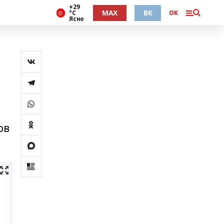
+29
MAX
ВК
°С
ОК
Ясно
ов