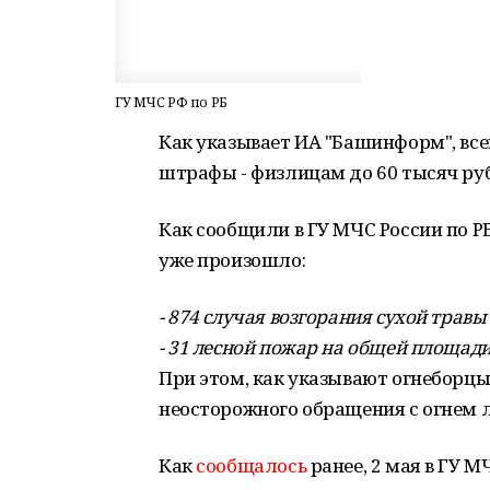
ГУ МЧС РФ по РБ
Как указывает ИА "Башинформ", вс
штрафы - физлицам до 60 тысяч руб
Как сообщили в ГУ МЧС России по РБ
уже произошло:
- 874 случая возгорания сухой травы
- 31 лесной пожар на общей площади 
При этом, как указывают огнеборцы,
неосторожного обращения с огнем 
Как
сообщалось
ранее, 2 мая в ГУ М