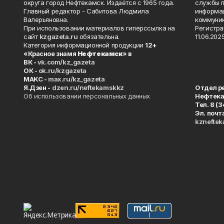
округа город Нефтекамск. Издаётся с 1965 года.
службы п
Главный редактор - Сабитова Людмила
информац
Валерьяновна.
коммуник
При использовании материалов гиперссылка на
Регистра
сайт
kzgazeta.ru
обязательна.
11.06.2025
Категория информационной продукции
12+
«Красное знамя
Нефтекамск
» в
ВК -
vk.com/kz_gazeta
ОК -
ok.ru/kzgazeta
MAKC -
max.ru/kz_gazeta
Я.Дзен -
dzen.ru/neftekamskkz
Отдел р
Об использовании персональных данных
Нефтек
Тел. 8 (
Эл. почт
kznefte