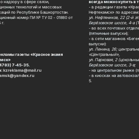
о надзору в сфере связи,
всегда можно купить в 
ионных технологий и массовых
- в редакции газеты «Кра
аций по Республике Башкортостан.
Нефтекамск» по адресам:
ционный номер ПИ № ТУ 02 - 01880 от
ул. Нефтяников, 22 (2-й эта
 г.
Берёзовское шоссе, 4-а (1
- во всех почтовых отдел
(пятничные выпуски);
- в сети магазинов «Беге
выпуски):
ул. Ленина, 26; централь
екламы газеты «Красное знамя
«Центральный»,
амск»
ул. Парковая, 2 (цокольны
34783) 7-45-35.
Берёзовское шоссе, 3-в;
а:
kzreklama@mail.ru
- на центральном рынке (п
kamsk@yandex.ru
- в киосках на автовокза
5.