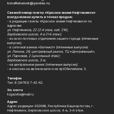
kzneftekamsk@yandex.ru
Свежий номер газеты «Красное знамя Нефтекамск»
всегда можно купить в точках продаж:
- в редакции газеты «Красное знамя Нефтекамск» по
адресам:
ул. Нефтяников, 22 (2-й этаж, каб. 214),
Берёзовское шоссе, 4-а (1-й этаж);
- во всех почтовых отделениях нашего города (пятничные
выпуски);
- в сети магазинов «Бегемот» (пятничные выпуски):
ул. Ленина, 26; центральный рынок, ТЦ «Центральный»,
ул. Парковая, 2 (цокольный этаж);
Берёзовское шоссе, 3-в;
- на центральном рынке (пятничные выпуски);
- в киосках на автовокзале и на пр.Юбилейном, 5.
Телефон
Тел. 8 (34783) 7-42-62.
Эл. почта
kzgazeta@mail.ru
Адрес
Адрес редакции: 452688, Республика Башкортостан, г.
Нефтекамск, Берёзовское шоссе, 4-а, 3-й этаж.