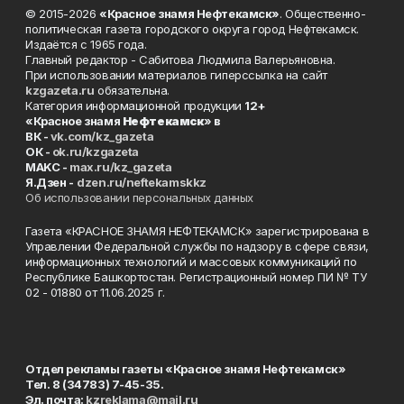
© 2015-2026
«Красное знамя Нефтекамск»
. Общественно-
политическая газета городского округа город Нефтекамск.
Издаётся с 1965 года.
Главный редактор - Сабитова Людмила Валерьяновна.
При использовании материалов гиперссылка на сайт
kzgazeta.ru
обязательна.
Категория информационной продукции
12+
«Красное знамя
Нефтекамск
» в
ВК -
vk.com/kz_gazeta
ОК -
ok.ru/kzgazeta
MAKC -
max.ru/kz_gazeta
Я.Дзен -
dzen.ru/neftekamskkz
Об использовании персональных данных
Газета «КРАСНОЕ ЗНАМЯ НЕФТЕКАМСК» зарегистрирована в
Управлении Федеральной службы по надзору в сфере связи,
информационных технологий и массовых коммуникаций по
Республике Башкортостан. Регистрационный номер ПИ № ТУ
02 - 01880 от 11.06.2025 г.
Отдел рекламы газеты «Красное знамя Нефтекамск»
Тел. 8 (34783) 7-45-35.
Эл. почта:
kzreklama@mail.ru