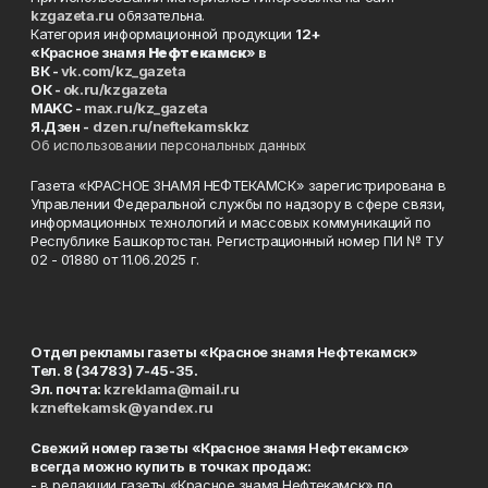
kzgazeta.ru
обязательна.
Категория информационной продукции
12+
«Красное знамя
Нефтекамск
» в
ВК -
vk.com/kz_gazeta
ОК -
ok.ru/kzgazeta
MAKC -
max.ru/kz_gazeta
Я.Дзен -
dzen.ru/neftekamskkz
Об использовании персональных данных
Газета «КРАСНОЕ ЗНАМЯ НЕФТЕКАМСК» зарегистрирована в
Управлении Федеральной службы по надзору в сфере связи,
информационных технологий и массовых коммуникаций по
Республике Башкортостан. Регистрационный номер ПИ № ТУ
02 - 01880 от 11.06.2025 г.
Отдел рекламы газеты «Красное знамя Нефтекамск»
Тел. 8 (34783) 7-45-35.
Эл. почта:
kzreklama@mail.ru
kzneftekamsk@yandex.ru
Свежий номер газеты «Красное знамя Нефтекамск»
всегда можно купить в точках продаж:
- в редакции газеты «Красное знамя Нефтекамск» по