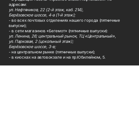
адресам:
ул. Нефтяников, 22 (2-й этаж, каб. 214),
Берёзовское шоссе, 4-а (1-й этаж);
- во всех почтовых отделениях нашего города (пятничные
выпуски);
- в сети магазинов «Бегемот» (пятничные выпуски):
ул. Ленина, 26; центральный рынок, ТЦ «Центральный»,
ул. Парковая, 2 (цокольный этаж);
Берёзовское шоссе, 3-в;
- на центральном рынке (пятничные выпуски);
- в киосках на автовокзале и на пр.Юбилейном, 5.
Телефон
Тел. 8 (34783) 7-42-62.
Эл. почта
kzgazeta@mail.ru
Адрес
Адрес редакции: 452688, Республика Башкортостан, г.
Нефтекамск, Берёзовское шоссе, 4-а, 3-й этаж.
Рекламная служба
Тел. 8 (34783) 7-45-35.
Редакция
Тел. 8 (34783) 7-42-72, 7-42-92..