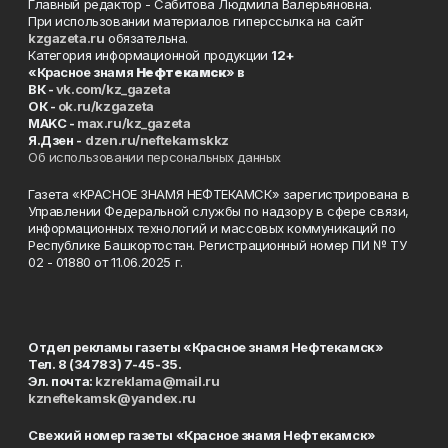
Главный редактор - Сабитова Людмила Валерьяновна.
При использовании материалов гиперссылка на сайт
kzgazeta.ru
обязательна.
Категория информационной продукции
12+
«Красное знамя
Нефтекамск
» в
ВК -
vk.com/kz_gazeta
ОК -
ok.ru/kzgazeta
MAKC -
max.ru/kz_gazeta
Я.Дзен -
dzen.ru/neftekamskkz
Об использовании персональных данных
Газета «КРАСНОЕ ЗНАМЯ НЕФТЕКАМСК» зарегистрирована в
Управлении Федеральной службы по надзору в сфере связи,
информационных технологий и массовых коммуникаций по
Республике Башкортостан. Регистрационный номер ПИ № ТУ
02 - 01880 от 11.06.2025 г.
Отдел рекламы газеты «Красное знамя Нефтекамск»
Тел. 8 (34783) 7-45-35.
Эл. почта:
kzreklama@mail.ru
kzneftekamsk@yandex.ru
Свежий номер газеты «Красное знамя Нефтекамск»