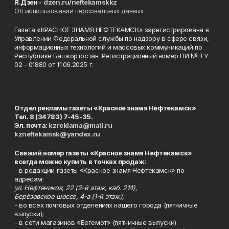
Я.Дзен -
dzen.ru/neftekamskkz
Об использовании персональных данных
Газета «КРАСНОЕ ЗНАМЯ НЕФТЕКАМСК» зарегистрирована в
Управлении Федеральной службы по надзору в сфере связи,
информационных технологий и массовых коммуникаций по
Республике Башкортостан. Регистрационный номер ПИ № ТУ
02 - 01880 от 11.06.2025 г.
Отдел рекламы газеты «Красное знамя Нефтекамск»
Тел. 8 (34783) 7-45-35.
Эл. почта:
kzreklama@mail.ru
kzneftekamsk@yandex.ru
Свежий номер газеты «Красное знамя Нефтекамск»
всегда можно купить в точках продаж:
- в редакции газеты «Красное знамя Нефтекамск» по
адресам:
ул. Нефтяников, 22 (2-й этаж, каб. 214),
Берёзовское шоссе, 4-а (1-й этаж);
- во всех почтовых отделениях нашего города (пятничные
выпуски);
- в сети магазинов «Бегемот» (пятничные выпуски):