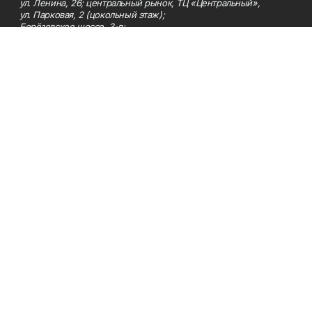
ул. Ленина, 26; центральный рынок, ТЦ «Центральный»,
ул. Парковая, 2 (цокольный этаж);
Берёзовское шоссе, 3-в;
- на центральном рынке (пятничные выпуски);
- в киосках на автовокзале и на пр.Юбилейном, 5.
Телефон
Тел. 8 (34783) 7-42-62.
Эл. почта
kzgazeta@mail.ru
Адрес
Адрес редакции: 452688, Республика Башкортостан, г.
Нефтекамск, Берёзовское шоссе, 4-а, 3-й этаж.
Рекламная служба
Тел. 8 (34783) 7-45-35.
Редакция
Тел. 8 (34783) 7-42-72, 7-42-92..
Приемная
Тел. 8 (34783) 7-42-82.
Сотрудничество
Тел. 8 (34783) 7-42-62.