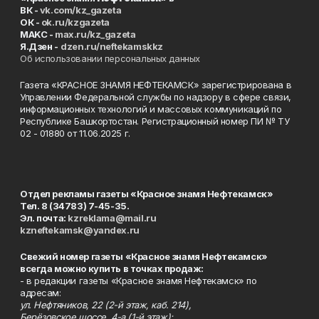
ВК -
vk.com/kz_gazeta
ОК -
ok.ru/kzgazeta
MAKC -
max.ru/kz_gazeta
Я.Дзен -
dzen.ru/neftekamskkz
Об использовании персональных данных
Газета «КРАСНОЕ ЗНАМЯ НЕФТЕКАМСК» зарегистрирована в
Управлении Федеральной службы по надзору в сфере связи,
информационных технологий и массовых коммуникаций по
Республике Башкортостан. Регистрационный номер ПИ № ТУ
02 - 01880 от 11.06.2025 г.
Отдел рекламы газеты «Красное знамя Нефтекамск»
Тел. 8 (34783) 7-45-35.
Эл. почта:
kzreklama@mail.ru
kzneftekamsk@yandex.ru
Свежий номер газеты «Красное знамя Нефтекамск»
всегда можно купить в точках продаж:
- в редакции газеты «Красное знамя Нефтекамск» по
адресам:
ул. Нефтяников, 22 (2-й этаж, каб. 214),
Берёзовское шоссе, 4-а (1-й этаж);