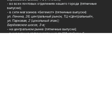
- во всех почтовых отделениях нашего города (пятничные
выпуски);
- в сети магазинов «Бегемот» (пятничные выпуски):
ул. Ленина, 26; центральный рынок, ТЦ «Центральный»,
ул. Парковая, 2 (цокольный этаж);
Берёзовское шоссе, 3-в;
- на центральном рынке (пятничные выпуски);
- в киосках на автовокзале и на пр.Юбилейном, 5.
Телефон
Тел. 8 (34783) 7-42-62.
Эл. почта
kzgazeta@mail.ru
Адрес
Адрес редакции: 452688, Республика Башкортостан, г.
Нефтекамск, Берёзовское шоссе, 4-а, 3-й этаж.
Рекламная служба
Тел. 8 (34783) 7-45-35.
Редакция
Тел. 8 (34783) 7-42-72, 7-42-92..
Приемная
Тел. 8 (34783) 7-42-82.