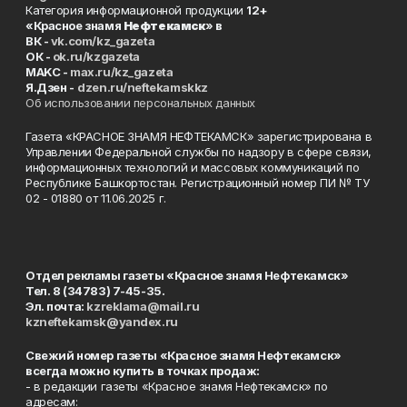
Категория информационной продукции
12+
«Красное знамя
Нефтекамск
» в
ВК -
vk.com/kz_gazeta
ОК -
ok.ru/kzgazeta
MAKC -
max.ru/kz_gazeta
Я.Дзен -
dzen.ru/neftekamskkz
Об использовании персональных данных
Газета «КРАСНОЕ ЗНАМЯ НЕФТЕКАМСК» зарегистрирована в
Управлении Федеральной службы по надзору в сфере связи,
информационных технологий и массовых коммуникаций по
Республике Башкортостан. Регистрационный номер ПИ № ТУ
02 - 01880 от 11.06.2025 г.
Отдел рекламы газеты «Красное знамя Нефтекамск»
Тел. 8 (34783) 7-45-35.
Эл. почта:
kzreklama@mail.ru
kzneftekamsk@yandex.ru
Свежий номер газеты «Красное знамя Нефтекамск»
всегда можно купить в точках продаж:
- в редакции газеты «Красное знамя Нефтекамск» по
адресам: