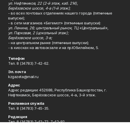
ул. Нефтяников, 22 (2-й этаж, каб. 214),
Берёзовское шоссе, 4-а (1-й этаж);
- во всех почтовых отделениях нашего города (пятничные
выпуски);
- в сети магазинов «Бегемот» (пятничные выпуски):
ул. Ленина, 26; центральный рынок, ТЦ «Центральный»,
ул. Парковая, 2 (цокольный этаж);
Берёзовское шоссе, 3-в;
- на центральном рынке (пятничные выпуски);
- в киосках на автовокзале и на пр.Юбилейном, 5.
Телефон
Тел. 8 (34783) 7-42-62.
Эл. почта
kzgazeta@mail.ru
Адрес
Адрес редакции: 452688, Республика Башкортостан, г.
Нефтекамск, Берёзовское шоссе, 4-а, 3-й этаж.
Рекламная служба
Тел. 8 (34783) 7-45-35.
Редакция
Тел. 8 (34783) 7-42-72, 7-42-92..
Приемная