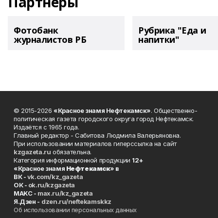
Партнеры
Фотобанк
Рубрика "Еда и
журналистов РБ
напитки"
© 2015-2026
«Красное знамя Нефтекамск»
. Общественно-
политическая газета городского округа город Нефтекамск.
Издаётся с 1965 года.
Главный редактор - Сабитова Людмила Валерьяновна.
При использовании материалов гиперссылка на сайт
kzgazeta.ru
обязательна.
Категория информационной продукции
12+
«Красное знамя
Нефтекамск
» в
ВК -
vk.com/kz_gazeta
ОК -
ok.ru/kzgazeta
MAKC -
max.ru/kz_gazeta
Я.Дзен -
dzen.ru/neftekamskkz
Об использовании персональных данных