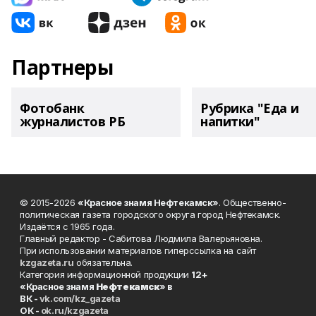
Партнеры
Фотобанк
Рубрика "Еда и
журналистов РБ
напитки"
© 2015-2026
«Красное знамя Нефтекамск»
. Общественно-
политическая газета городского округа город Нефтекамск.
Издаётся с 1965 года.
Главный редактор - Сабитова Людмила Валерьяновна.
При использовании материалов гиперссылка на сайт
kzgazeta.ru
обязательна.
Категория информационной продукции
12+
«Красное знамя
Нефтекамск
» в
ВК -
vk.com/kz_gazeta
ОК -
ok.ru/kzgazeta