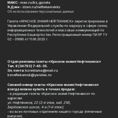
MAKC -
max.ru/kz_gazeta
Я.Дзен -
dzen.ru/neftekamskkz
Об использовании персональных данных
Газета «КРАСНОЕ ЗНАМЯ НЕФТЕКАМСК» зарегистрирована в
Управлении Федеральной службы по надзору в сфере связи,
информационных технологий и массовых коммуникаций по
Республике Башкортостан. Регистрационный номер ПИ № ТУ
02 - 01880 от 11.06.2025 г.
Отдел рекламы газеты «Красное знамя Нефтекамск»
Тел. 8 (34783) 7-45-35.
Эл. почта:
kzreklama@mail.ru
kzneftekamsk@yandex.ru
Свежий номер газеты «Красное знамя Нефтекамск»
всегда можно купить в точках продаж:
- в редакции газеты «Красное знамя Нефтекамск» по
адресам:
ул. Нефтяников, 22 (2-й этаж, каб. 214),
Берёзовское шоссе, 4-а (1-й этаж);
- во всех почтовых отделениях нашего города (пятничные
выпуски);