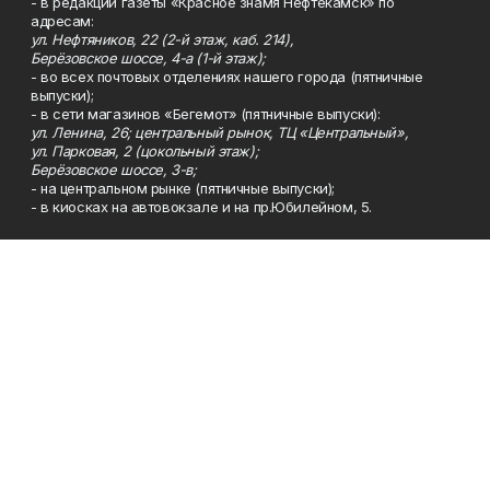
- в редакции газеты «Красное знамя Нефтекамск» по
адресам:
ул. Нефтяников, 22 (2-й этаж, каб. 214),
Берёзовское шоссе, 4-а (1-й этаж);
- во всех почтовых отделениях нашего города (пятничные
выпуски);
- в сети магазинов «Бегемот» (пятничные выпуски):
ул. Ленина, 26; центральный рынок, ТЦ «Центральный»,
ул. Парковая, 2 (цокольный этаж);
Берёзовское шоссе, 3-в;
- на центральном рынке (пятничные выпуски);
- в киосках на автовокзале и на пр.Юбилейном, 5.
Телефон
Тел. 8 (34783) 7-42-62.
Эл. почта
kzgazeta@mail.ru
Адрес
Адрес редакции: 452688, Республика Башкортостан, г.
Нефтекамск, Берёзовское шоссе, 4-а, 3-й этаж.
Рекламная служба
Тел. 8 (34783) 7-45-35.
Редакция
Тел. 8 (34783) 7-42-72, 7-42-92..