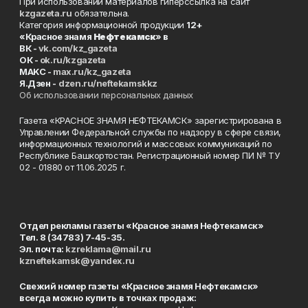
При использовании материалов гиперссылка на сайт
kzgazeta.ru
обязательна.
Категория информационной продукции
12+
«Красное знамя
Нефтекамск
» в
ВК -
vk.com/kz_gazeta
ОК -
ok.ru/kzgazeta
MAKC -
max.ru/kz_gazeta
Я.Дзен -
dzen.ru/neftekamskkz
Об использовании персональных данных
Газета «КРАСНОЕ ЗНАМЯ НЕФТЕКАМСК» зарегистрирована в
Управлении Федеральной службы по надзору в сфере связи,
информационных технологий и массовых коммуникаций по
Республике Башкортостан. Регистрационный номер ПИ № ТУ
02 - 01880 от 11.06.2025 г.
Отдел рекламы газеты «Красное знамя Нефтекамск»
Тел. 8 (34783) 7-45-35.
Эл. почта:
kzreklama@mail.ru
kzneftekamsk@yandex.ru
Свежий номер газеты «Красное знамя Нефтекамск»
всегда можно купить в точках продаж: