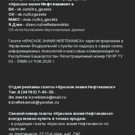
«Красное знамя
Нефтекамск
» в
ВК -
vk.com/kz_gazeta
ОК -
ok.ru/kzgazeta
MAKC -
max.ru/kz_gazeta
Я.Дзен -
dzen.ru/neftekamskkz
Об использовании персональных данных
Газета «КРАСНОЕ ЗНАМЯ НЕФТЕКАМСК» зарегистрирована в
Управлении Федеральной службы по надзору в сфере связи,
информационных технологий и массовых коммуникаций по
Республике Башкортостан. Регистрационный номер ПИ № ТУ
02 - 01880 от 11.06.2025 г.
Отдел рекламы газеты «Красное знамя Нефтекамск»
Тел. 8 (34783) 7-45-35.
Эл. почта:
kzreklama@mail.ru
kzneftekamsk@yandex.ru
Свежий номер газеты «Красное знамя Нефтекамск»
всегда можно купить в точках продаж:
- в редакции газеты «Красное знамя Нефтекамск» по
адресам:
ул. Нефтяников, 22 (2-й этаж, каб. 214),