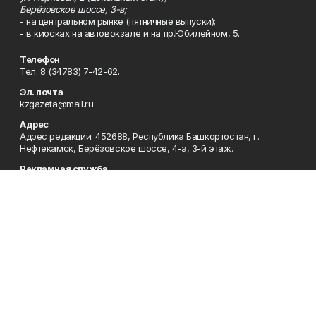
Берёзовское шоссе, 3-в;
- на центральном рынке (пятничные выпуски);
- в киосках на автовокзале и на пр.Юбилейном, 5.
Телефон
Тел. 8 (34783) 7-42-62.
Эл. почта
kzgazeta@mail.ru
Адрес
Адрес редакции: 452688, Республика Башкортостан, г.
Нефтекамск, Берёзовское шоссе, 4-а, 3-й этаж.
Рекламная служба
Тел. 8 (34783) 7-45-35.
Редакция
Тел. 8 (34783) 7-42-72, 7-42-92..
Приемная
Тел. 8 (34783) 7-42-82.
Сотрудничество
Тел. 8 (34783) 7-42-62.
Отдел кадров
Тел. 8 (34783) 7-42-92.