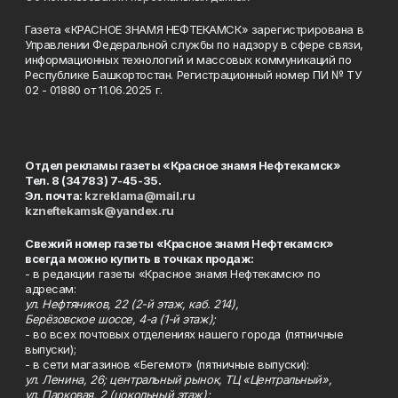
Газета «КРАСНОЕ ЗНАМЯ НЕФТЕКАМСК» зарегистрирована в
Управлении Федеральной службы по надзору в сфере связи,
информационных технологий и массовых коммуникаций по
Республике Башкортостан. Регистрационный номер ПИ № ТУ
02 - 01880 от 11.06.2025 г.
Отдел рекламы газеты «Красное знамя Нефтекамск»
Тел. 8 (34783) 7-45-35.
Эл. почта:
kzreklama@mail.ru
kzneftekamsk@yandex.ru
Свежий номер газеты «Красное знамя Нефтекамск»
всегда можно купить в точках продаж:
- в редакции газеты «Красное знамя Нефтекамск» по
адресам:
ул. Нефтяников, 22 (2-й этаж, каб. 214),
Берёзовское шоссе, 4-а (1-й этаж);
- во всех почтовых отделениях нашего города (пятничные
выпуски);
- в сети магазинов «Бегемот» (пятничные выпуски):
ул. Ленина, 26; центральный рынок, ТЦ «Центральный»,
ул. Парковая, 2 (цокольный этаж);