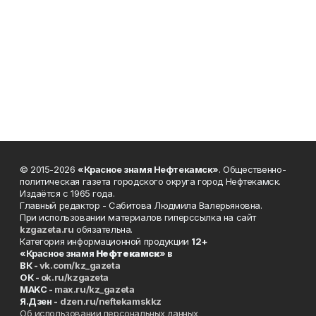
© 2015-2026
«Красное знамя Нефтекамск»
. Общественно-
политическая газета городского округа город Нефтекамск.
Издаётся с 1965 года.
Главный редактор - Сабитова Людмила Валерьяновна.
При использовании материалов гиперссылка на сайт
kzgazeta.ru
обязательна.
Категория информационной продукции
12+
«Красное знамя
Нефтекамск
» в
ВК -
vk.com/kz_gazeta
ОК -
ok.ru/kzgazeta
MAKC -
max.ru/kz_gazeta
Я.Дзен -
dzen.ru/neftekamskkz
Об использовании персональных данных