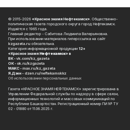
© 2015-2026
«Красное знамя Нефтекамск»
. Общественно-
политическая газета городского округа город Нефтекамск.
Издаётся с 1965 года.
Главный редактор - Сабитова Людмила Валерьяновна.
При использовании материалов гиперссылка на сайт
kzgazeta.ru
обязательна.
Категория информационной продукции
12+
«Красное знамя
Нефтекамск
» в
ВК -
vk.com/kz_gazeta
ОК -
ok.ru/kzgazeta
MAKC -
max.ru/kz_gazeta
Я.Дзен -
dzen.ru/neftekamskkz
Об использовании персональных данных
Газета «КРАСНОЕ ЗНАМЯ НЕФТЕКАМСК» зарегистрирована в
Управлении Федеральной службы по надзору в сфере связи,
информационных технологий и массовых коммуникаций по
Республике Башкортостан. Регистрационный номер ПИ № ТУ
02 - 01880 от 11.06.2025 г.