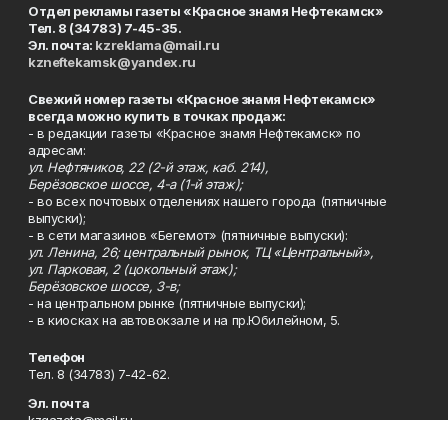
Отдел рекламы газеты «Красное знамя Нефтекамск»
Тел. 8 (34783) 7-45-35.
Эл. почта:
kzreklama@mail.ru
kzneftekamsk@yandex.ru
Свежий номер газеты «Красное знамя Нефтекамск»
всегда можно купить в точках продаж:
- в редакции газеты «Красное знамя Нефтекамск» по
адресам:
ул. Нефтяников, 22 (2-й этаж, каб. 214),
Берёзовское шоссе, 4-а (1-й этаж);
- во всех почтовых отделениях нашего города (пятничные
выпуски);
- в сети магазинов «Бегемот» (пятничные выпуски):
ул. Ленина, 26; центральный рынок, ТЦ «Центральный»,
ул. Парковая, 2 (цокольный этаж);
Берёзовское шоссе, 3-в;
- на центральном рынке (пятничные выпуски);
- в киосках на автовокзале и на пр.Юбилейном, 5.
Телефон
Тел. 8 (34783) 7-42-62.
Эл. почта
kzgazeta@mail.ru